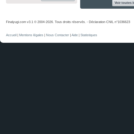
Voir toutes 
Finalyugi.com v3.1 © 2004-2026. Tous droits réservés. - Déclaration CNIL n°1036623
Accueil
|
Mentions légales
|
Nous Contacter
|
Aide
|
Statistiques