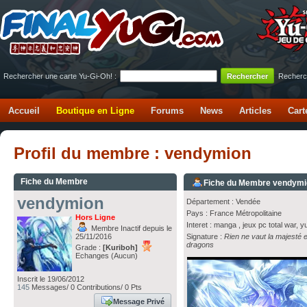
Rechercher une carte Yu-Gi-Oh! :
Recherc
Accueil
Boutique en Ligne
Forums
News
Articles
Cart
Profil du membre : vendymion
Fiche du Membre
Fiche du Membre vendym
vendymion
Département : Vendée
Pays : France Métropolitaine
Hors Ligne
Interet : manga , jeux pc total war, yu
Membre Inactif depuis le
25/11/2016
Signature :
Rien ne vaut la majesté 
dragons
Grade :
[Kuriboh]
Echanges (Aucun)
Inscrit le 19/06/2012
145
Messages/ 0 Contributions/ 0 Pts
Message Privé