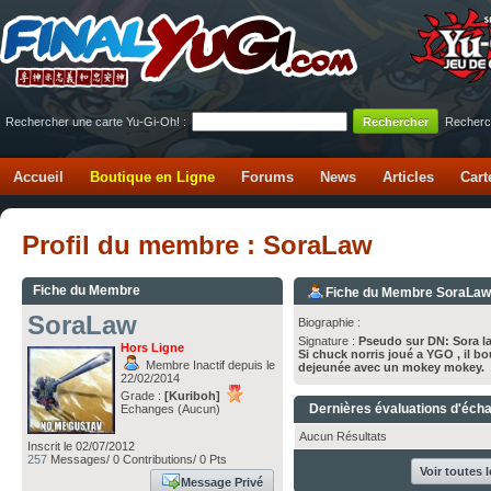
Rechercher une carte Yu-Gi-Oh! :
Recherc
Accueil
Boutique en Ligne
Forums
News
Articles
Cart
Profil du membre : SoraLaw
Fiche du Membre
Fiche du Membre SoraLa
SoraLaw
Biographie :
Signature :
Pseudo sur DN: Sora la
Hors Ligne
Si chuck norris joué a YGO , il bo
Membre Inactif depuis le
dejeunée avec un mokey mokey.
22/02/2014
Grade :
[Kuriboh]
Dernières évaluations d'éch
Echanges (Aucun)
Aucun Résultats
Inscrit le 02/07/2012
257
Messages/ 0 Contributions/ 0 Pts
Voir toutes 
Message Privé