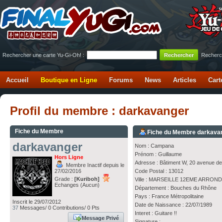
Rechercher une carte Yu-Gi-Oh! :
Recherc
Accueil
Boutique en Ligne
Forums
News
Articles
Cart
Profil du membre : darkavanger
Fiche du Membre
Fiche du Membre darkava
darkavanger
Nom : Campana
Prénom : Guillaume
Hors Ligne
Adresse : Bâtiment W, 20 avenue d
Membre Inactif depuis le
27/02/2016
Code Postal : 13012
Grade :
[Kuriboh]
Ville : MARSEILLE 12EME ARROND
Echanges (Aucun)
Département : Bouches du Rhône
Pays : France Métropolitaine
Inscrit le 29/07/2012
Date de Naissance : 22/07/1989
37
Messages/ 0 Contributions/ 0 Pts
Interet : Guitare !!
Message Privé
Signature :