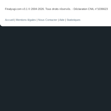
Finalyugi.com v3.1 © 2004-2026. Tous droits réservés. - Déclaration CNIL n°1036623
Accueil
|
Mentions légales
|
Nous Contacter
|
Aide
|
Statistiques