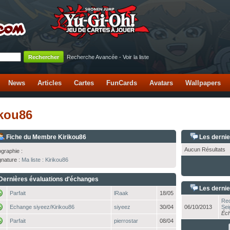
Recherche Avancée
-
Voir la liste
News
Articles
Cartes
FunCards
Avatars
Wallpapers
ikou86
Fiche du Membre Kirikou86
Les derni
Aucun Résultats
ographie :
gnature :
Ma liste : Kirikou86
Dernières évaluations d'échanges
Les dernie
Parfait
lRaak
18/05
Rec
Echange siyeez/Kirikou86
siyeez
30/04
06/10/2013
Sei
Éch
Parfait
pierrostar
08/04