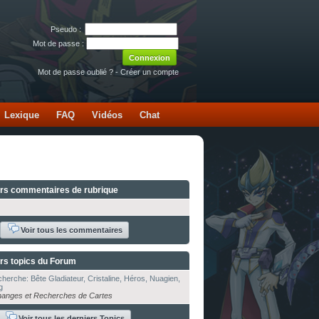
Pseudo :
Mot de passe :
Mot de passe oublié ?
-
Créer un compte
Lexique
FAQ
Vidéos
Chat
ers commentaires de rubrique
Voir tous les commentaires
rs topics du Forum
herche: Bête Gladiateur, Cristaline, Héros, Nuagien,
g
anges et Recherches de Cartes
Voir tous les derniers Topics