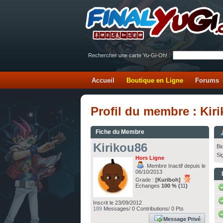
Rechercher une carte Yu-Gi-Oh! :
Accueil
Boutique en Ligne
Forums
Profil du membre : Kir
Fiche du Membre
Kirikou86
Bi
Si
Hors Ligne
Membre Inactif depuis le
06/10/2013
Grade :
[Kuriboh]
Echanges
100 % (
11
)
Inscrit le 23/09/2012
189
Messages/ 0 Contributions/ 0 Pts
Message Privé