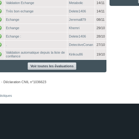
Validation Echange
Metabolic
14/11
Très bon echange
Delete1406
14/11
Echange
Jeremaill79
08/11
Echange
Khemri
29/10
Echange :
Delete1406
28/10
.
DetectiveConan
27/10
Validation automatique depuis la liste de
Kirikou86
19/10
confiance
Voir toutes les évaluations
. - Déclaration CNIL n°1036623
tistiques