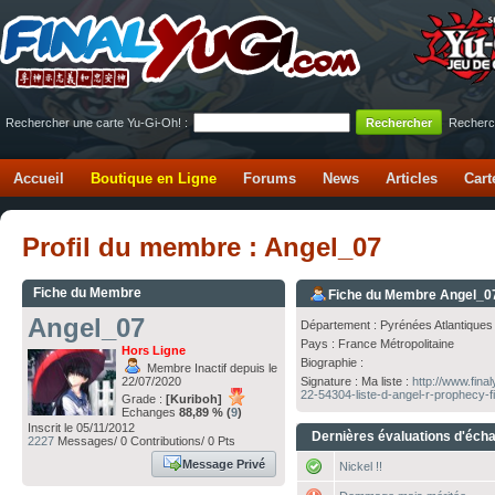
Rechercher une carte Yu-Gi-Oh! :
Recherc
Accueil
Boutique en Ligne
Forums
News
Articles
Cart
Profil du membre : Angel_07
Fiche du Membre
Fiche du Membre Angel_0
Angel_07
Département : Pyrénées Atlantiques
Pays : France Métropolitaine
Hors Ligne
Biographie :
Membre Inactif depuis le
22/07/2020
Signature : Ma liste :
http://www.fina
22-54304-liste-d-angel-r-prophecy-fir
Grade :
[Kuriboh]
Echanges
88,89 % (
9
)
Inscrit le 05/11/2012
Dernières évaluations d'éch
2227
Messages/ 0 Contributions/ 0 Pts
Message Privé
Nickel !!