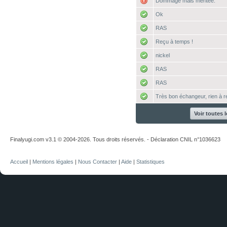
Dommage mais méritée.
Ok
RAS
Reçu à temps !
nickel
RAS
RAS
Très bon échangeur, rien à r
Voir toutes 
Finalyugi.com v3.1 © 2004-2026. Tous droits réservés. - Déclaration CNIL n°1036623
Accueil
|
Mentions légales
|
Nous Contacter
|
Aide
|
Statistiques