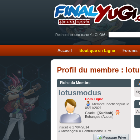
Rechercher une carte Yu-Gi-Oh! :
Accueil
Boutique en Ligne
Forums
Profil du membre : lo
Fiche du Membre
lotusmodus
Si
Hors Ligne
Membre Inactif depuis le
05/11/2021
Au
Grade :
[Kuriboh]
Echanges (Aucun)
Inscrit le 17/04/2014
4
Messages/ 0 Contributions/ 0 Pts
Message Privé