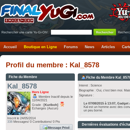
Rechercher une carte Yu-Gi-Oh! :
Recherc
Accueil
Boutique en Ligne
Forums
News
Articles
Cart
Profil du membre : Kal_8578
Fiche du Membre
Fiche du Membre Kal_857
Kal_8578
Interet : Science
Biographie : Oui, c'est bien moi. Mais
Hors Ligne
Signature :
Membre Inactif depuis le
11/04/2021
Le 07/08/2015 à 13:07, Gadget av
Grade :
[Kuriboh]
Kal est un homme avec des convi
Echanges (Aucun)
un peu borné.
Inscrit le 24/05/2014
338
Messages/ 0 Contributions/ 0 Pts
Dernières évaluations d'éch
Message Privé