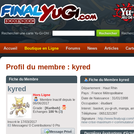
Rechercher une carte Yu-Gi-Oh! :
Recherc
Accueil
Boutique en Ligne
Forums
News
Articles
Cart
Profil du membre : kyred
Fiche du Membre
Fiche du Membre kyred
kyred
Département : Haut Rhin
Pays : France Métropolitaine
Hors Ligne
Date de Naissance : 31/01/1998
Membre Inactif depuis le
06/06/2017
Occupation : étudiant
Grade :
[Kuriboh]
Interet : basket, yu-gi-oh, manga, a
Echanges
100 % (
3
)
Téléphone : 0651321397
Signature :
http://www.finalyugi.com
Inscrit le 17/03/2017
new-crise-maximum-r-commutateur-
83
Messages/ 0 Contributions/ 0 Pts
Message Privé
Dernières évaluations d'éch