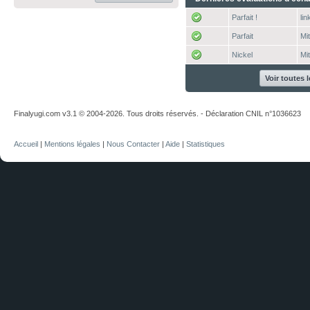
Parfait !
li
Parfait
Mi
Nickel
Mi
Voir toutes 
Finalyugi.com v3.1 © 2004-2026. Tous droits réservés. - Déclaration CNIL n°1036623
Accueil
|
Mentions légales
|
Nous Contacter
|
Aide
|
Statistiques