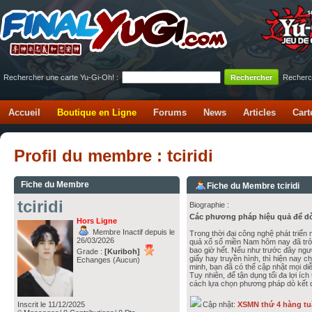
Rechercher une carte Yu-Gi-Oh! :
Recherc
Accueil
Boutique en Ligne
Forums
News
Articles
Cart
Profil du membre : tciridi
Fiche du Membre
Fiche du Membre tciridi
tciridi
Biographie :
Các phương pháp hiệu quả để d
Hors Ligne
Membre Inactif depuis le
Trong thời đại công nghệ phát triển
26/03/2026
quả xổ số miền Nam hôm nay đã trở 
bao giờ hết. Nếu như trước đây ngườ
Grade :
[Kuriboh]
giấy hay truyền hình, thì hiện nay ch
Echanges (Aucun)
minh, bạn đã có thể cập nhật mọi di
Tuy nhiên, để tận dụng tối đa lợi íc
cách lựa chọn phương pháp dò kết 
Inscrit le 11/12/2025
Cập nhật:
XSMN thứ 4 hàng t