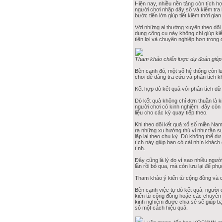
Hiện nay, nhiều nền tảng còn tích 
người chơi nhập dãy số và kiểm tra 
bước tiến lớn giúp tiết kiệm thời gia
Với những ai thường xuyên theo dõi
dụng công cụ này không chỉ giúp ki
tiện lợi và chuyên nghiệp hơn trong 
Tham khảo chiến lược dự đoán giúp
Bên cạnh đó, một số hệ thống còn lưu
chơi dễ dàng tra cứu và phân tích kh
Kết hợp dò kết quả với phân tích dữ 
Dò kết quả không chỉ đơn thuần là k
người chơi có kinh nghiệm, đây còn
liệu cho các kỳ quay tiếp theo.
Khi theo dõi kết quả xổ số miền Nam 
ra những xu hướng thú vị như tần s
lặp lại theo chu kỳ. Dù không thể d
tích này giúp bạn có cái nhìn khách
tính.
Đây cũng là lý do vì sao nhiều ngườ
lần rồi bỏ qua, mà còn lưu lại để ph
Tham khảo ý kiến từ cộng đồng và 
Bên cạnh việc tự dò kết quả, người
kiến từ cộng đồng hoặc các chuyên 
kinh nghiệm được chia sẻ sẽ giúp bạ
số một cách hiệu quả.