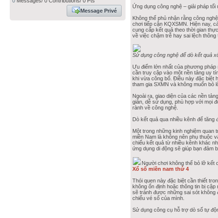
0
Messages/ 0 Contributions/ 0 Pts
Ứng dụng công nghệ – giải pháp tối 
Message Privé
Không thể phủ nhận rằng công nghệ
chơi tiếp cận KQXSMN. Hiện nay, cá
cung cấp kết quả theo thời gian thực
về việc chậm trễ hay sai lệch thông t
Sử dụng công nghệ để dò kết quả x
Ưu điểm lớn nhất của phương pháp n
cần truy cập vào một nền tảng uy tí
khi vừa công bố. Điều này đặc biệt
tham gia SXMN và không muốn bỏ lỡ
Ngoài ra, giao diện của các nền tản
giản, dễ sử dụng, phù hợp với mọi 
rành về công nghệ.
Dò kết quả qua nhiều kênh để tăng đ
Một trong những kinh nghiệm quan trọ
miền Nam là không nên phụ thuộc và
chiếu kết quả từ nhiều kênh khác n
ứng dụng di động sẽ giúp bạn đảm bả
Người chơi không thể bỏ lỡ kết qu
Xổ số miền nam thứ 4
Thói quen này đặc biệt cần thiết t
không ổn định hoặc thông tin bị cập
sẽ tránh được những sai sót không 
chiếu vé số của mình.
Sử dụng công cụ hỗ trợ dò số tự độ