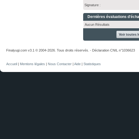
Signature :
Dernières évaluations d'éch
Aucun Résultats
Voir toutes 
Finalyugi.com v3.1 © 2004-2026. Tous droits réservés. - Déclaration CNIL n°1036623
Accueil
|
Mentions légales
|
Nous Contacter
|
Aide
|
Statistiques