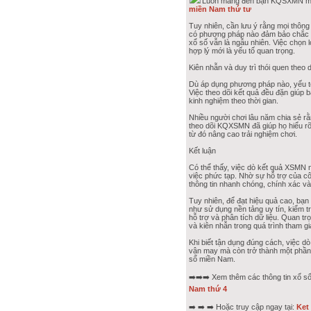
Luôn mang đến bạn KQSXMN mỗi n
miền Nam thứ tư
Tuy nhiên, cần lưu ý rằng mọi thông
có phương pháp nào đảm bảo chắc c
xổ số vẫn là ngẫu nhiên. Việc chọn 
hợp lý mới là yếu tố quan trọng.
Kiên nhẫn và duy trì thói quen theo 
Dù áp dụng phương pháp nào, yếu tố
Việc theo dõi kết quả đều đặn giúp b
kinh nghiệm theo thời gian.
Nhiều người chơi lâu năm chia sẻ rằ
theo dõi KQXSMN đã giúp họ hiểu r
từ đó nâng cao trải nghiệm chơi.
Kết luận
Có thể thấy, việc dò kết quả XSMN 
việc phức tạp. Nhờ sự hỗ trợ của cô
thông tin nhanh chóng, chính xác và 
Tuy nhiên, để đạt hiệu quả cao, bạ
như sử dụng nền tảng uy tín, kiểm t
hỗ trợ và phân tích dữ liệu. Quan tr
và kiên nhẫn trong quá trình tham gi
Khi biết tận dụng đúng cách, việc dò
vận may mà còn trở thành một phần 
số miền Nam.
➡️➡️➡️ Xem thêm các thông tin xổ số
Nam thứ 4
➡️ ➡️ ➡️ Hoặc truy cập ngay tại:
Ket