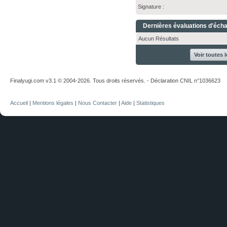
Signature :
Dernières évaluations d'éch
Aucun Résultats
Voir toutes 
Finalyugi.com v3.1 © 2004-2026. Tous droits réservés. - Déclaration CNIL n°1036623
Accueil
|
Mentions légales
|
Nous Contacter
|
Aide
|
Statistiques