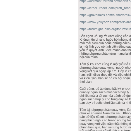
https://clermont-ferrand.onvasortir.
https://israel.urbeez.com/profil_rea
https://gravesales.com/author/areilk
https://www.youyooz.com/profile/arei
https://forum.gbs-cidp.org/forums/us
Bên cạnh đó, người chơi cũng cần duy
Không nên bị ràng buộc bởi những đ
mới mới hiệu quả hoặc những cách c
là một lĩnh vực có tính biến động ca
yếu tố quyết định. Việc mạnh dạn th
những phương pháp từng mang lại t
hội của mình.
Tâm lý khi chơi cũng là một yếu tố 
phương pháp quay vòng, người chơi
vọng kết quả ngay lập tức. Đây là c
hạn, đòi hỏi sự theo dõi và điều chỉn
và kiên định, bạn sẽ có cơ hội nhận 
thời gian.
Cuối cùng, dù áp dụng bất kỳ phươ
quản lý ngân sách một cách hợp lý.
chi tiêu mà là tối ưu hóa cách sử d
ngân sách hợp lý cho từng dãy số t
bạn duy trì cuộc chơi lâu dài mà khô
Tóm lại, phương pháp quay vòng là 
chơi xổ số miền Nam thứ sáu. Không
các dữ liệu đã có, phương pháp này 
năng thích nghi cao trước những biế
quay vòng với việc cập nhật thông ti
chính hiệu quả, bạn sẽ từng bước n
trải nghiệm chơi xổ số tích cực hơn.