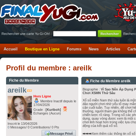
Rechercher une carte Yu-Gi-Oh! :
Recherc
Accueil
Boutique en Ligne
Forums
News
Articles
Cart
Profil du membre : areilk
Fiche du Membre
Fiche du Membre areilk
areilk
Biographie :
Vì Sao Nên Áp Dụng 
Chơi XSMN Thứ Sáu
Hors Ligne
Xổ số miền Nam thứ sáu luôn là một
Membre Inactif depuis le
đảo người chơi nhờ yếu tố may mắn v
17/04/2026
cận cuối tuần. Tuy nhiên, để chơi h
Grade :
[Kuriboh]
thưởng, người tham gia không thể c
Echanges (Aucun)
chiến lược rõ ràng. Trong số các 
dụng, quay vòng được xem là một cá
chơi linh hoạt hơn trong việc lựa ch
Inscrit le 13/04/2026
động của kết quả xổ số.
0
Messages/ 0 Contributions/ 0 Pts
Message Privé
➡️➡️➡️
Xem thêm các thông tin xổ số