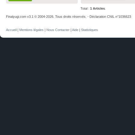
Total :
1 Articles
.
Finalyugi.com v3.1 © 2004-2026. Tous droits réservés. - Déclaration CNIL n°1036623
Accueil
|
Mentions légales
|
Nous Contacter
|
Aide
|
Statistiques