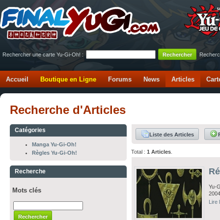
Rechercher une carte Yu-Gi-Oh! :
Recherc
Accueil
Boutique en Ligne
Forums
News
Articles
Cart
Recherche d'Articles
Catégories
Liste des Articles
Manga Yu-Gi-Oh!
Total :
1 Articles
.
Règles Yu-Gi-Oh!
Ré
Recherche
Yu-G
Mots clés
2004
Lire 