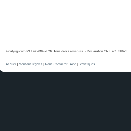
Finalyugi.com v3.1 © 2004-2026. Tous droits réservés. - Déclaration CNIL n°1036623
Accueil
|
Mentions légales
|
Nous Contacter
|
Aide
|
Statistiques