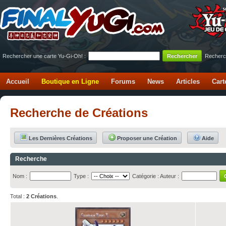
Rechercher une carte Yu-Gi-Oh! :
Recherc
Accueil
Boutique en Ligne
Forums
News
Articles
Cart
Recherche de Créations
Les Dernières Créations
Proposer une Création
Aide
Recherche
Nom :
Type :
Catégorie :
Auteur :
Total :
2 Créations
.