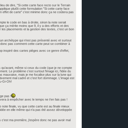
lieu de dire, "Si cette carte face recto sur le Terrain
applique plutôt cette formulation "Si cette carte face
n effet de carte" c'est minime donc ça ne coûtera pas
ompte le code en bas à droite, sinon la note serait
e ça mérite moins que 9, il y a des efforts et des
 les placements et la gestion des textes, c'est un bon
c un archétype qui n'est pas présenté avec et surtout
s donc pas comment cette carte peut se combiner à
op inspiré des cartes pièges avec ce genre d'effet,
rs qu'avant, même si ceux du code (que je ne compte
nt. Le problème c'est surtout l'image ici, l'idée du
as mauvaise, mais je me focalise plus sur la lune qui
ativement mal cadré et c'est fort dommage. L'image est
Yu-Gi-Oh!
age pas !
vera à empêcher avec le temps ne t'en fais pas !
 note finale, vu que cette carte est au finale mieux
l'idée en elle même qui n'a pas été assez développée
is c'est ma première, j'espère donc ne pas avoir mal