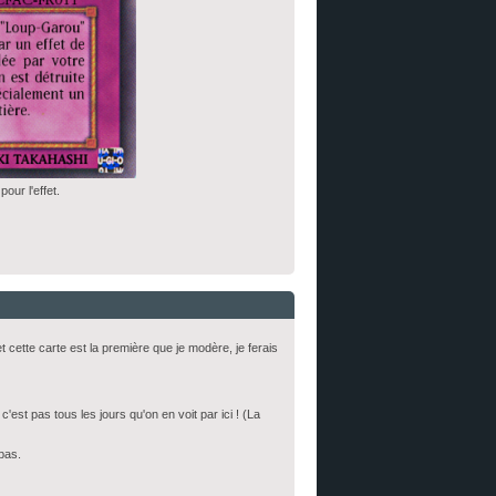
ur l'effet.
cette carte est la première que je modère, je ferais
'est pas tous les jours qu'on en voit par ici ! (La
bas.