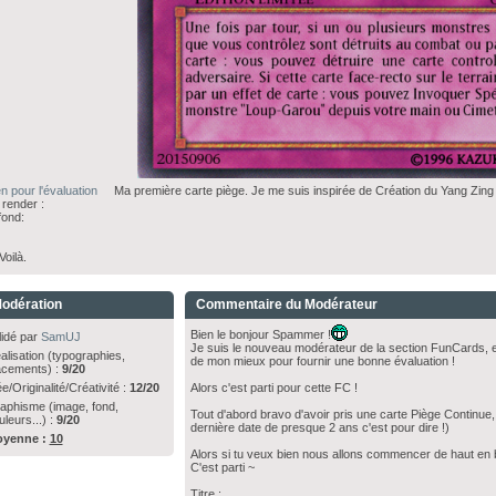
en pour l'évaluation
Ma première carte piège. Je me suis inspirée de Création du Yang Zing po
 render :
fond:
ilà.
odération
Commentaire du Modérateur
Bien le bonjour Spammer !
lidé par
SamUJ
Je suis le nouveau modérateur de la section FunCards, et 
alisation (typographies,
de mon mieux pour fournir une bonne évaluation !
acements) :
9/20
e/Originalité/Créativité :
12/20
Alors c'est parti pour cette FC !
aphisme (image, fond,
Tout d'abord bravo d'avoir pris une carte Piège Continue, c
uleurs...) :
9/20
dernière date de presque 2 ans c'est pour dire !)
yenne :
10
Alors si tu veux bien nous allons commencer de haut en 
C'est parti ~
Titre :