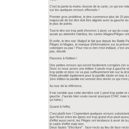
C'est la partie la moins réussie de la carte, ce qui est re
sur les quelques erreurs effectués !
Premier gros problème, le titre commence plus de 10 pixel
majuscule de ton titre doit être alignée avec la gauche du t
le plus de points.
Tout le titre est trop petit d'environ 1 pixel, ce qui du co
aurais pu atteindre l'attribut, les cartes Magies/Pièges ont
Et enfin, le titre noir. Malgré le fait que depuis les Battle 
Pièges et Magies, le manque d'informations sur ta présen
volontaire ou pas ! Pour moi si rien n'est indiqué, c'es
pas, désolé.
Passons à l'édition !
Des petites erreurs qui seront facilement corrigées j'en su
Donc ici nous avons une édition 4 pixels trop à gauche et u
trop petite et donc ne va pas suffisamment loin sur la droi
Petite pénalité également pour la pastille située en bas à d
1ère édition la pastille est sensée être dorée ce qui n'est
Au tour de la référence,
Il me semble que cette dernière soit 1 pixel trop petite e
gauche. J'aurais bien voulu savoir pourquoi CFAC mais tan
ça haha.)
Quand à l'effet,
C'est plutôt bon ! Cependant quelques erreurs subsistent, 
que l'écart entre les lignes est trop grand d'un pixel aussi
d'effet aussi serré, les Pièges ont tendance à avoir de la
le cadre d'effet mais bon.
Deux fautes "d'écriture" : face-recto au lieu de face recto 