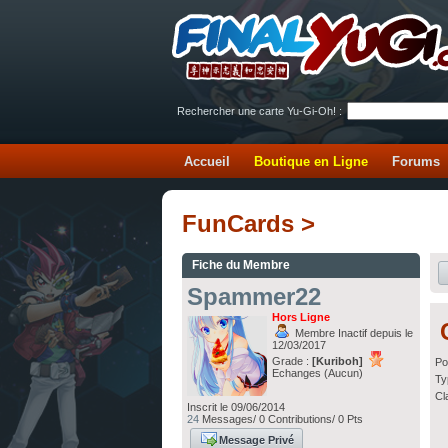
Rechercher une carte Yu-Gi-Oh! :
Accueil
Boutique en Ligne
Forums
FunCards >
Fiche du Membre
Spammer22
Hors Ligne
Membre Inactif depuis le
12/03/2017
Grade :
[Kuriboh]
Po
Echanges (Aucun)
Ty
Cl
Inscrit le 09/06/2014
24
Messages/ 0 Contributions/ 0 Pts
Message Privé