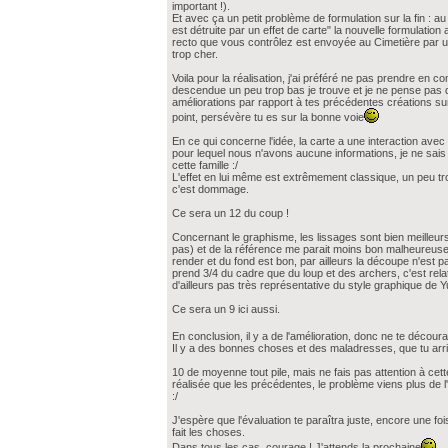
important !).
Et avec ça un petit problème de formulation sur la fin : au 
est détruite par un effet de carte" la nouvelle formulation 
recto que vous contrôlez est envoyée au Cimetière par u
trop cher.
Voila pour la réalisation, j'ai préféré ne pas prendre en c
descendue un peu trop bas je trouve et je ne pense pas qu
améliorations par rapport à tes précédentes créations sur
point, persévère tu es sur la bonne voie
En ce qui concerne l'idée, la carte a une interaction ave
pour lequel nous n'avons aucune informations, je ne sai
cette famille :/
L'effet en lui même est extrêmement classique, un peu tr
c'est dommage.
Ce sera un 12 du coup !
Concernant le graphisme, les lissages sont bien meilleu
pas) et de la référence me parait moins bon malheureuseme
render et du fond est bon, par ailleurs la découpe n'est p
prend 3/4 du cadre que du loup et des archers, c'est rel
d'ailleurs pas très représentative du style graphique de 
Ce sera un 9 ici aussi.
En conclusion, il y a de l'amélioration, donc ne te décour
Il y a des bonnes choses et des maladresses, que tu arri
10 de moyenne tout pile, mais ne fais pas attention à cette
réalisée que les précédentes, le problème viens plus de 
:/
J'espère que l'évaluation te paraîtra juste, encore une fo
fait les choses.
Dans tous les cas, courage ! J'attends la prochaine