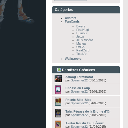
Catégories
Avatars
FunCards
Divers
FinalYugi
Humour
Jeton
Jeux Vidéos
Manga
OriCa
RealCard
Total Art
Wallpapers
Dernières Créations
Zaloog Terminator
par
Spammer22
(03/10/2015)
Chasse au Loup
par
Spammer22
(15/09/2015)
Phenix Blitz-Blot
par
Spammer22
(04/09/2015)
Tahr, Pégase de la Brume d'Or
par
Spammer22
(31/08/2015)
Avatar Roi du Feu Léonix
par
Spammer22
(11/08/2015)