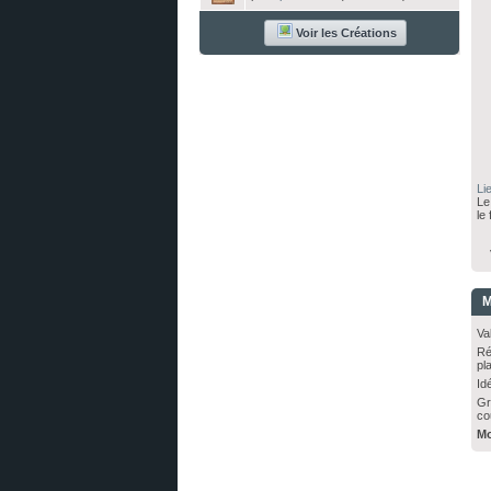
Voir les Créations
Li
Le
le 
Vo
M
Va
Ré
pl
Idé
Gr
co
Mo