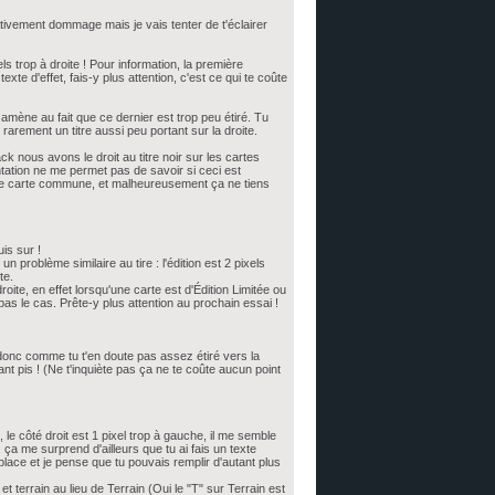
lativement dommage mais je vais tenter de t'éclairer
s trop à droite ! Pour information, la première
exte d'effet, fais-y plus attention, c'est ce qui te coûte
up amène au fait que ce dernier est trop peu étiré. Tu
 rarement un titre aussi peu portant sur la droite.
Pack nous avons le droit au titre noir sur les cartes
tation ne me permet pas de savoir si ceci est
t une carte commune, et malheureusement ça ne tiens
is sur !
n problème similaire au tire : l'édition est 2 pixels
te.
roite, en effet lorsqu'une carte est d'Édition Limitée ou
 pas le cas. Prête-y plus attention au prochain essai !
t donc comme tu t'en doute pas assez étiré vers la
t pis ! (Ne t'inquiète pas ça ne te coûte aucun point
le côté droit est 1 pixel trop à gauche, il me semble
, ça me surprend d'ailleurs que tu ai fais un texte
 place et je pense que tu pouvais remplir d'autant plus
et terrain au lieu de Terrain (Oui le "T" sur Terrain est