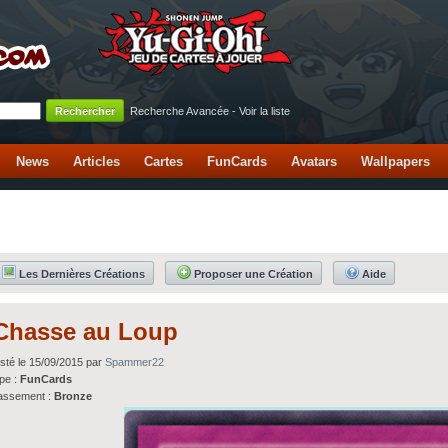
Recherche Avancée
-
Voir la liste
News
Articles
Cartes
FunCards
Avatars
Wallpapers
Les Dernières Créations
Proposer une Création
Aide
Chasse au Loup
sté le 15/09/2015 par
Spammer22
pe :
FunCards
assement :
Bronze