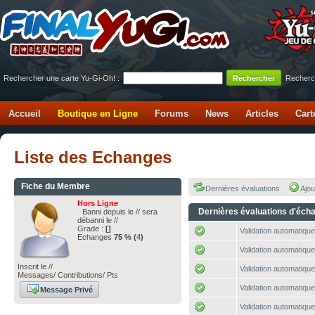
Rechercher une carte Yu-Gi-Oh! :
Recherc
Accueil
Boutique en Ligne
Forums
News
Articles
Cart
Liste des Echanges
Fiche du Membre
Dernières évaluations
Ajou
Hors Ligne
Dernières évaluations d'éch
Banni depuis le // sera
débanni le //
Grade :
[]
Validation automatique
Echanges
75 % (
4
)
Validation automatique
Inscrit le //
Validation automatique
Messages/ Contributions/ Pts
Validation automatique
Message Privé
Validation automatique