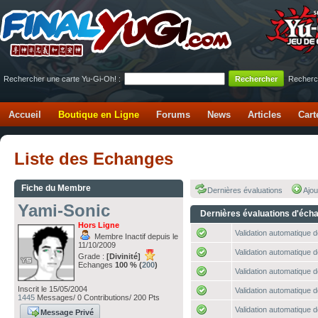
Rechercher une carte Yu-Gi-Oh! :
Recherc
Accueil
Boutique en Ligne
Forums
News
Articles
Cart
Liste des Echanges
Fiche du Membre
Dernières évaluations
Ajou
Yami-Sonic
Dernières évaluations d'éch
Hors Ligne
Validation automatique d
Membre Inactif depuis le
11/10/2009
Validation automatique d
Grade :
[Divinité]
Echanges
100 % (
200
)
Validation automatique d
Inscrit le 15/05/2004
Validation automatique d
1445
Messages/ 0 Contributions/ 200 Pts
Validation automatique d
Message Privé