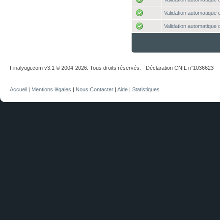
Validation automatique d
Validation automatique d
Finalyugi.com v3.1 © 2004-2026. Tous droits réservés. - Déclaration CNIL n°1036623
Accueil
|
Mentions légales
|
Nous Contacter
|
Aide
|
Statistiques