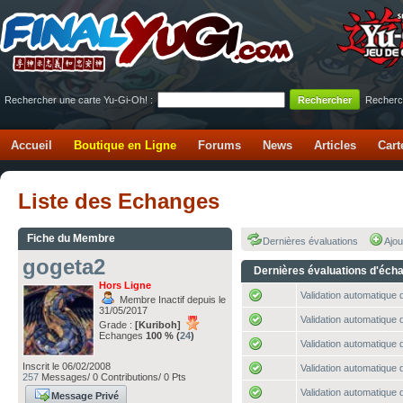
Rechercher une carte Yu-Gi-Oh! :
Recherc
Accueil
Boutique en Ligne
Forums
News
Articles
Cart
Liste des Echanges
Fiche du Membre
Dernières évaluations
Ajou
gogeta2
Dernières évaluations d'éch
Hors Ligne
Validation automatique d
Membre Inactif depuis le
31/05/2017
Validation automatique d
Grade :
[Kuriboh]
Echanges
100 % (
24
)
Validation automatique d
Inscrit le 06/02/2008
Validation automatique d
257
Messages/ 0 Contributions/ 0 Pts
Validation automatique d
Message Privé