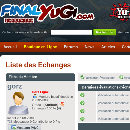
Rechercher une carte Yu-Gi-Oh! :
Recherc
Accueil
Boutique en Ligne
Forums
News
Articles
Cart
Liste des Echanges
Fiche du Membre
Dernières évaluations
Ajou
gorz
Dernières évaluations d'éch
Hors Ligne
Validation automatique 
Membre Inactif depuis le
26/10/2008
Validation automatique 
Grade :
[Kuriboh]
Echanges
100 % (
4
)
Validation automatique 
Inscrit le 11/05/2008
Validation automatique 
738
Messages/ 0 Contributions/ 0 Pts
Message Privé