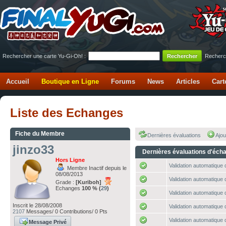
Rechercher une carte Yu-Gi-Oh! :
Recherc
Accueil
Boutique en Ligne
Forums
News
Articles
Cart
Liste des Echanges
Fiche du Membre
Dernières évaluations
Ajou
jinzo33
Dernières évaluations d'éch
Hors Ligne
Validation automatique 
Membre Inactif depuis le
08/08/2013
Validation automatique 
Grade :
[Kuriboh]
Echanges
100 % (
29
)
Validation automatique 
Inscrit le 28/08/2008
Validation automatique 
2107
Messages/ 0 Contributions/ 0 Pts
Validation automatique 
Message Privé