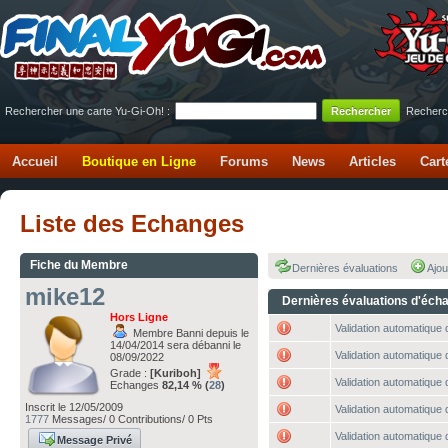
Rechercher une carte Yu-Gi-Oh! :
Recherc
Accueil
Boutique en Ligne
Forums
News
Articles
Cart
Liste des Echanges
Fiche du Membre
Dernières évaluations
Ajou
mike12
Dernières évaluations d'éch
Hors Ligne
Validation automatique 
Membre Banni depuis le
14/04/2014 sera débanni le
Validation automatique 
08/09/2022
Grade :
[Kuriboh]
Validation automatique 
Echanges
82,14 % (
28
)
Inscrit le 12/05/2009
Validation automatique 
1777
Messages/ 0 Contributions/ 0 Pts
Validation automatique 
Message Privé