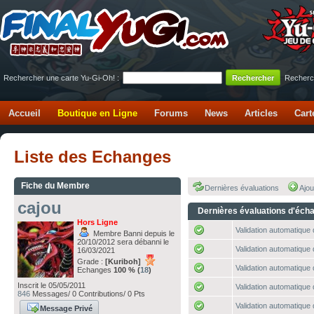
Rechercher une carte Yu-Gi-Oh! :
Recherc
Accueil
Boutique en Ligne
Forums
News
Articles
Cart
Liste des Echanges
Fiche du Membre
Dernières évaluations
Ajou
cajou
Dernières évaluations d'éch
Hors Ligne
Validation automatique 
Membre Banni depuis le
20/10/2012 sera débanni le
Validation automatique 
16/03/2021
Grade :
[Kuriboh]
Validation automatique 
Echanges
100 % (
18
)
Inscrit le 05/05/2011
Validation automatique 
846
Messages/ 0 Contributions/ 0 Pts
Validation automatique 
Message Privé