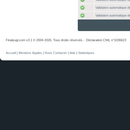
Validation automatique de
Validation automatique de
Finalyugi.com v3.1 © 2004-2026. Tous droits réservés. - Déclaration CNIL n°1036623
Accueil
|
Mentions légales
|
Nous Contacter
|
Aide
|
Statistiques