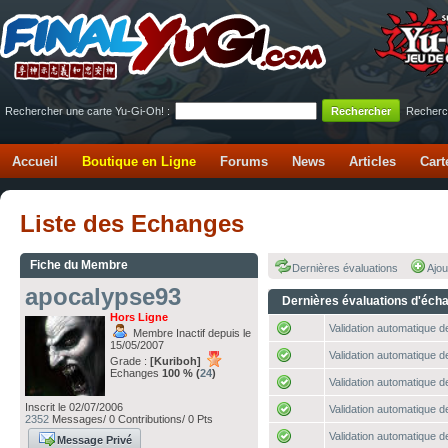
Rechercher une carte Yu-Gi-Oh! :
Recherc
Accueil
Boutique en Ligne
Forums
News
Articles
Cart
Liste des Echanges
Fiche du Membre
Dernières évaluations
Ajou
apocalypse93
Dernières évaluations d'éch
Hors Ligne
Validation automatique de
Membre Inactif depuis le
15/05/2007
Validation automatique de
Grade :
[Kuriboh]
Echanges
100 % (
24
)
Validation automatique de
Inscrit le 02/07/2006
Validation automatique de
2352
Messages/ 0 Contributions/ 0 Pts
Validation automatique de
Message Privé