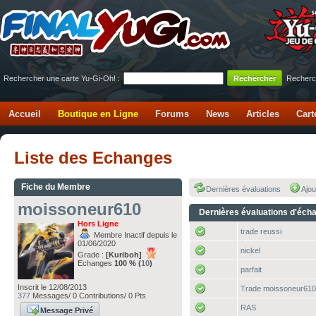
Rechercher une carte Yu-Gi-Oh! :
Recherc
Accueil
Boutique en Ligne
Forums
News
Articles
Cart
Liste des Echanges
Fiche du Membre
Dernières évaluations
Ajou
moissoneur610
Dernières évaluations d'éch
Hors Ligne
trade reussi
Membre Inactif depuis le
01/06/2020
nickel
Grade :
[Kuriboh]
Echanges
100 % (
10
)
parfait
Inscrit le 12/08/2013
Trade moissoneur610
377
Messages/ 0 Contributions/ 0 Pts
RAS
Message Privé