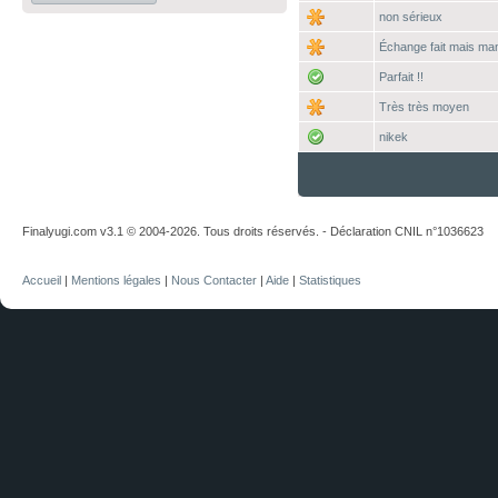
non sérieux
Échange fait mais ma
Parfait !!
Très très moyen
nikek
Finalyugi.com v3.1 © 2004-2026. Tous droits réservés. - Déclaration CNIL n°1036623
Accueil
|
Mentions légales
|
Nous Contacter
|
Aide
|
Statistiques