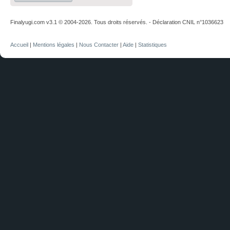
Finalyugi.com v3.1 © 2004-2026. Tous droits réservés. - Déclaration CNIL n°1036623
Accueil
|
Mentions légales
|
Nous Contacter
|
Aide
|
Statistiques