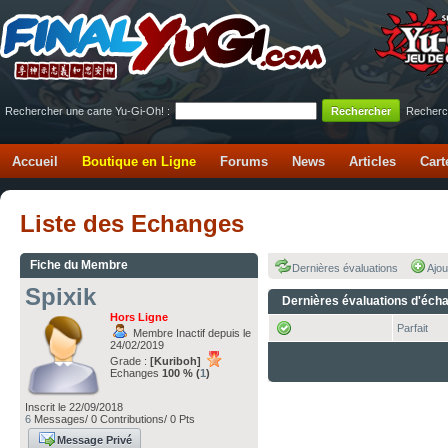
Rechercher une carte Yu-Gi-Oh! :
Recherc
Accueil
Boutique en Ligne
Forums
News
Articles
Cart
Liste des Echanges
Fiche du Membre
Dernières évaluations
Ajou
Spixik
Dernières évaluations d'éch
Hors Ligne
Parfait
Membre Inactif depuis le
24/02/2019
Grade :
[Kuriboh]
Echanges
100 % (
1
)
Inscrit le 22/09/2018
6
Messages/ 0 Contributions/ 0 Pts
Message Privé