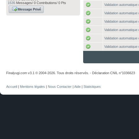
1535
Messages/ 0 Contributions/ 0 Pts
Validation automatique 
Message Privé
Validation automatique 
Validation automatique 
Validation automatique 
Validation automatique 
Validation automatique 
Finalyugi.com v3.1 © 2004-2026. Tous droits réservés. - Déclaration CNIL n°1036623
Accueil
|
Mentions légales
|
Nous Contacter
|
Aide
|
Statistiques