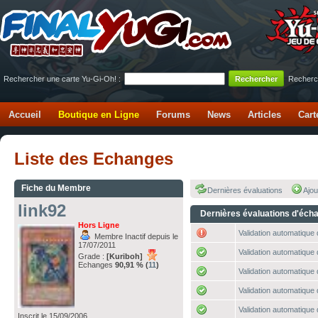
Rechercher une carte Yu-Gi-Oh! :
Recherc
Accueil
Boutique en Ligne
Forums
News
Articles
Cart
Liste des Echanges
Fiche du Membre
Dernières évaluations
Ajou
link92
Dernières évaluations d'éch
Hors Ligne
Validation automatique 
Membre Inactif depuis le
17/07/2011
Validation automatique 
Grade :
[Kuriboh]
Echanges
90,91 % (
11
)
Validation automatique 
Validation automatique 
Validation automatique 
Inscrit le 15/09/2006