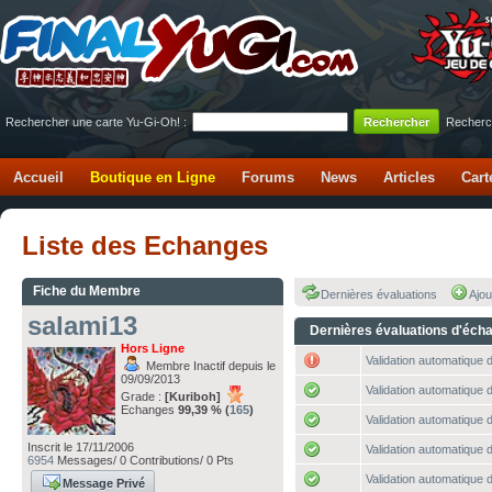
Rechercher une carte Yu-Gi-Oh! :
Recherc
Accueil
Boutique en Ligne
Forums
News
Articles
Cart
Liste des Echanges
Fiche du Membre
Dernières évaluations
Ajou
salami13
Dernières évaluations d'éch
Hors Ligne
Validation automatique d
Membre Inactif depuis le
09/09/2013
Validation automatique d
Grade :
[Kuriboh]
Echanges
99,39 % (
165
)
Validation automatique d
Inscrit le 17/11/2006
Validation automatique d
6954
Messages/ 0 Contributions/ 0 Pts
Validation automatique d
Message Privé