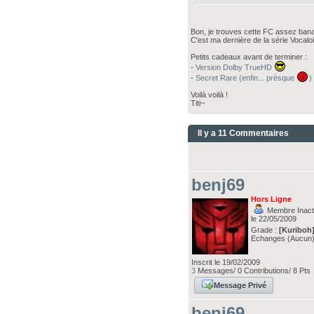
Bon, je trouves cette FC assez b
C'est ma dernière de la série Vocalo
Petits cadeaux avant de terminer :
-
Version Dolby TrueHD
-
Secret Rare (enfin... prèsque
)
Voilà voilà !
Titi~
Il y a 11 Commentaires
benj69
Hors Ligne
Membre Inacti
le 22/05/2009
Grade :
[Kuriboh
Echanges (Aucun
Inscrit le 19/02/2009
3
Messages/ 0 Contributions/ 8 Pts
Message Privé
benj69