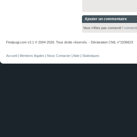
Ajouter un commentaire
Vous n'êtes pas connecté !
connect
Finalyugi.com v3.1 © 2004-2026. Tous droits réservés. - Déclaration CNIL n°1036623
Accueil
|
Mentions légales
|
Nous Contacter
|
Aide
|
Statistiques