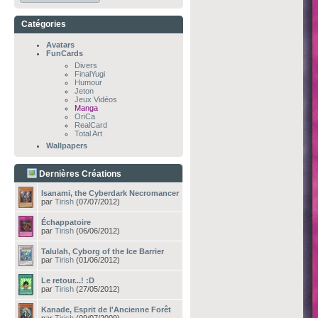
Catégories
Avatars
FunCards
Divers
FinalYugi
Humour
Jeton
Jeux Vidéos
Manga
OriCa
RealCard
Total Art
Wallpapers
Dernières Créations
Isanami, the Cyberdark Necromancer
par
Tirish
(07/07/2012)
Échappatoire
par
Tirish
(06/06/2012)
Talulah, Cyborg of the Ice Barrier
par
Tirish
(01/06/2012)
Le retour...! :D
par
Tirish
(27/05/2012)
Kanade, Esprit de l'Ancienne Forêt