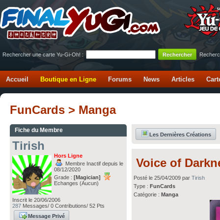
Rechercher une carte Yu-Gi-Oh! :
Recherc
Accueil
Boutique en Ligne
Forums
News
Articles
Cart
FunCards > Manga
Fiche du Membre
Les Dernières Créations
Tirish
Hors Ligne
Voice of Darkn
Membre Inactif depuis le
08/12/2020
Grade :
[Magician]
Posté le 25/04/2009 par
Tirish
Echanges (Aucun)
Type :
FunCards
Catégorie :
Manga
Inscrit le 20/06/2006
287
Messages/ 0 Contributions/ 52 Pts
Message Privé