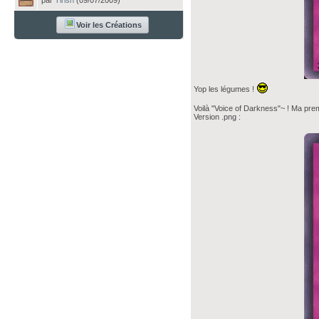
par
Tirish
(09/07/2009)
Voir les Créations
Yop les légumes !
Voilà "Voice of Darkness"~ ! Ma pr
Version .png :