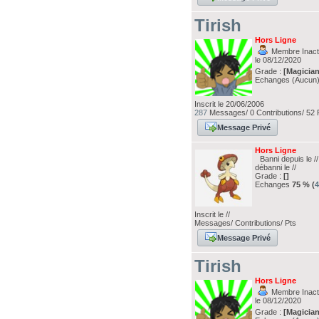
Tirish
Hors Ligne
Membre Inacti
le 08/12/2020
Grade :
[Magician
Echanges (Aucun
Inscrit le 20/06/2006
287
Messages/ 0 Contributions/ 52 
Message Privé
Hors Ligne
Banni depuis le /
débanni le //
Grade :
[]
Echanges
75 % (
Inscrit le //
Messages/ Contributions/ Pts
Message Privé
Tirish
Hors Ligne
Membre Inacti
le 08/12/2020
Grade :
[Magician