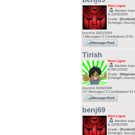
Hors Ligne
Membre Inacti
le 22/05/2009
Grade :
[Kuriboh
Echanges (Aucun
Inscrit le 19/02/2009
3
Messages/ 0 Contributions/ 8 Pts
Message Privé
Tirish
Hors Ligne
Membre Inacti
le 08/12/2020
Grade :
[Magician
Echanges (Aucun
Inscrit le 20/06/2006
287
Messages/ 0 Contributions/ 52 
Message Privé
benj69
Hors Ligne
Membre Inacti
le 22/05/2009
Grade :
[Kuriboh
Echanges (Aucun