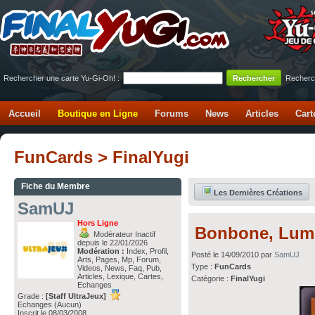
Rechercher une carte Yu-Gi-Oh! :
Recherc
Accueil
Boutique en Ligne
Forums
News
Articles
Cart
FunCards > FinalYugi
Fiche du Membre
Les Dernières Créations
SamUJ
Hors Ligne
Bonbone, Lumi
Modérateur Inactif
depuis le 22/01/2026
Modération :
Index, Profil,
Posté le 14/09/2010 par
SamUJ
Arts, Pages, Mp, Forum,
Type :
FunCards
Videos, News, Faq, Pub,
Articles, Lexique, Cartes,
Catégorie :
FinalYugi
Echanges
Grade :
[Staff UltraJeux]
Echanges (Aucun)
Inscrit le 08/03/2008