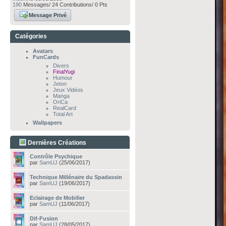
190
Messages/ 24 Contributions/ 0 Pts
Message Privé
Catégories
Avatars
FunCards
Divers
FinalYugi
Humour
Jeton
Jeux Vidéos
Manga
OriCa
RealCard
Total Art
Wallpapers
Dernières Créations
Contrôle Psychique
par
SamUJ
(25/06/2017)
Technique Millénaire du Spadassin
par
SamUJ
(19/06/2017)
Eclairage de Mobilier
par
SamUJ
(11/06/2017)
Dif-Fusion
par
SamUJ
(28/05/2017)