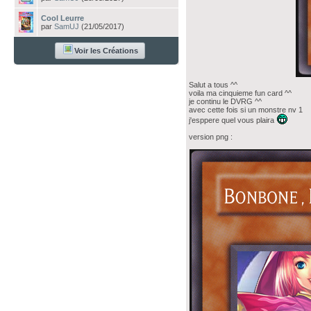
Cool Leurre
par
SamUJ
(21/05/2017)
Voir les Créations
Salut a tous ^^
voila ma cinquieme fun card ^^
je continu le DVRG ^^
avec cette fois si un monstre nv 1
j'esppere quel vous plaira
version png :