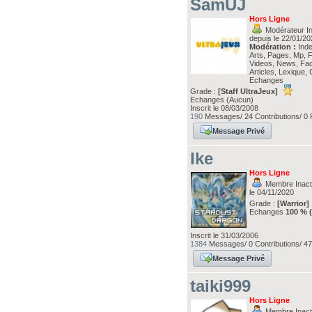
SamUJ
Hors Ligne
Modérateur In
depuis le 22/01/2
Modération :
Index
Arts, Pages, Mp, 
Videos, News, Faq
Articles, Lexique, 
Echanges
Grade :
[Staff UltraJeux]
Echanges (Aucun)
Inscrit le 08/03/2008
190
Messages/ 24 Contributions/ 0 
Message Privé
Ike
Hors Ligne
Membre Inacti
le 04/11/2020
Grade :
[Warrior]
Echanges
100 % 
Inscrit le 31/03/2006
1384
Messages/ 0 Contributions/ 47
Message Privé
taiki999
Hors Ligne
Membre Inacti