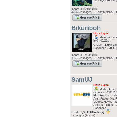
Echanges (Aucun
Inscrit le 16/10/2010
4764
Messages/ 1 Contributions/ 0 
Message Privé
Bikuriboh
Hors Ligne
Membre Inacti
le 04/03/2014
Grade :
[Kuriboh
Echanges
100 % 
Inscrit le 02/03/2010
3357
Messages/ 1 Contributions/ 0 
Message Privé
SamUJ
Hors Ligne
Modérateur In
depuis le 22/01/2
Modération :
Index
Arts, Pages, Mp, 
Videos, News, Faq
Articles, Lexique, 
Echanges
Grade :
[Staff UltraJeux]
Echanges (Aucun)