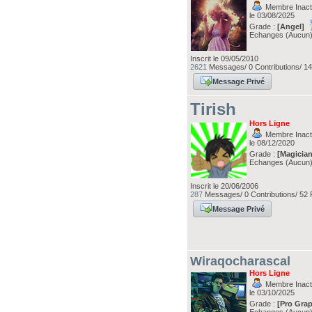
Membre Inacti
le 03/08/2025
Grade :
[Angel]
Echanges (Aucun
Inscrit le 09/05/2010
2621
Messages/ 0 Contributions/ 14
Message Privé
Tirish
Hors Ligne
Membre Inacti
le 08/12/2020
Grade :
[Magician
Echanges (Aucun
Inscrit le 20/06/2006
287
Messages/ 0 Contributions/ 52 
Message Privé
Wiraqocharascal
Hors Ligne
Membre Inacti
le 03/10/2025
Grade :
[Pro Grap