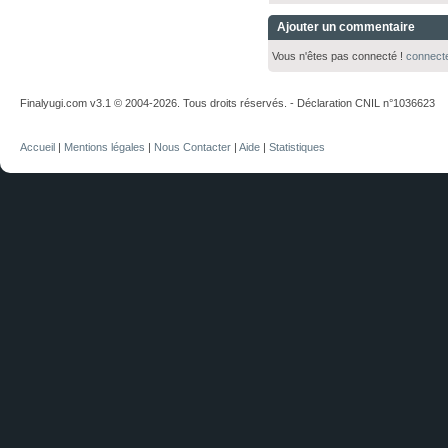
Ajouter un commentaire
Vous n'êtes pas connecté !
connect
Finalyugi.com v3.1 © 2004-2026. Tous droits réservés. - Déclaration CNIL n°1036623
Accueil
|
Mentions légales
|
Nous Contacter
|
Aide
|
Statistiques