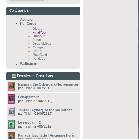
Catégories
Avatars
FunCards
Divers
FinalYugi
Humour
Jeton
Jeux Vidéos
Manga
OriCa
RealCard
Total Art
Wallpapers
Dernières Créations
Isanami, the Cyberdark Necromancer
par
Tirish
(07/07/2012)
Échappatoire
par
Tirish
(06/06/2012)
Talulah, Cyborg of the Ice Barrier
par
Tirish
(01/06/2012)
Le retour...! :D
par
Tirish
(27/05/2012)
Kanade, Esprit de l'Ancienne Forêt