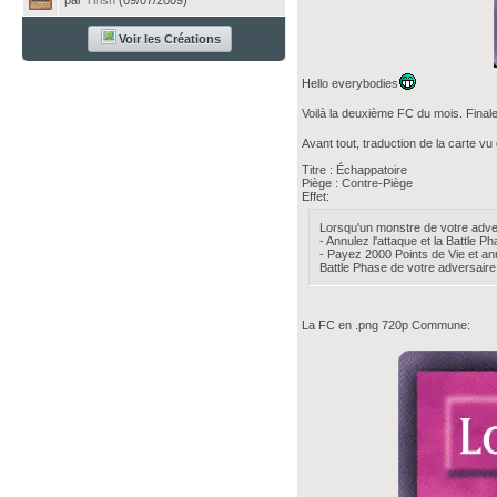
par
Tirish
(09/07/2009)
Voir les Créations
Hello everybodies
Voilà la deuxième FC du mois. Final
Avant tout, traduction de la carte v
Titre : Échappatoire
Piège : Contre-Piège
Effet:
Lorsqu'un monstre de votre adver
- Annulez l'attaque et la Battle 
- Payez 2000 Points de Vie et ann
Battle Phase de votre adversaire
La FC en .png 720p Commune: