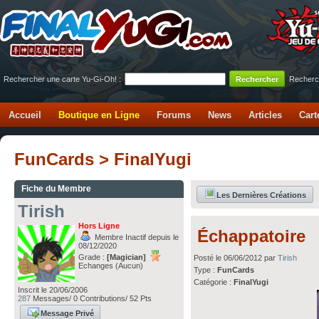
Rechercher une carte Yu-Gi-Oh! :
Recherc
Accueil
Boutique en Ligne
Forums
News
Articles
Cart
FunCards > FinalYugi
Fiche du Membre
Les Dernières Créations
Tirish
Hors Ligne
Échappatoire
Membre Inactif depuis le
08/12/2020
Grade :
[Magician]
Posté le 06/06/2012 par
Tirish
Echanges (Aucun)
Type :
FunCards
Catégorie :
FinalYugi
Inscrit le 20/06/2006
287
Messages/ 0 Contributions/ 52 Pts
Message Privé