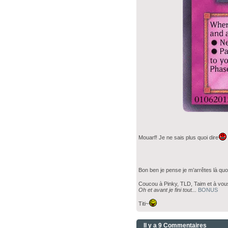
Mouarf! Je ne sais plus quoi dire
Bon ben je pense je m’arrêtes là qu
Coucou à Pinky, TLD, Taim et à vou
Oh et avant je fini tout...
BONUS
Titi~
Il y a 9 Commentaires