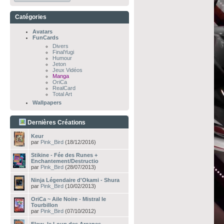
Catégories
Avatars
FunCards
Divers
FinalYugi
Humour
Jeton
Jeux Vidéos
Manga
OriCa
RealCard
Total Art
Wallpapers
Dernières Créations
Keur
par
Pink_Bird
(18/12/2016)
Stikine - Fée des Runes +
Enchantement/Destructio
par
Pink_Bird
(28/07/2013)
Ninja Légendaire d'Okami - Shura
par
Pink_Bird
(10/02/2013)
OriCa ~ Aile Noire - Mistral le
Tourbillon
par
Pink_Bird
(07/10/2012)