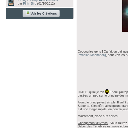
Flow, le Loup des Arcanes
par
Pink_Bird
(01/10/2012)
Voir les Créations
Coucou les gens ! Ca fait un bail que
Invasion Mechaborg
, pour voir les
OMFG, qu'ai-je fait
Et oui, j'ai 
basées un peu sur le principe des m
Alors, le principe est simple. Il suf
Saber au Cimetière ainsi qu'une car
est une magie rapide, on peut la joue
Maintenant, place aux cartes !
Changement d'Ârmes
: Vous l'aurez
Saber des Ténèbres est noire et beau