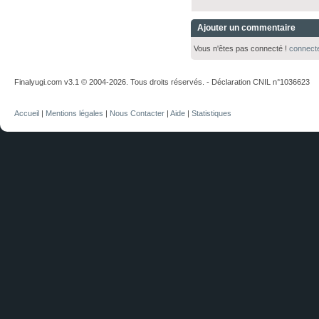
Ajouter un commentaire
Vous n'êtes pas connecté !
connect
Finalyugi.com v3.1 © 2004-2026. Tous droits réservés. - Déclaration CNIL n°1036623
Accueil
|
Mentions légales
|
Nous Contacter
|
Aide
|
Statistiques