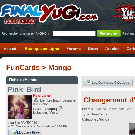
Rechercher une carte Yu-Gi-Oh! :
Recherc
Accueil
Boutique en Ligne
Forums
News
Articles
Cart
FunCards > Manga
Fiche du Membre
Les Dernières Créations
Pink_Bird
Hors Ligne
Changement d'
Membre Inactif depuis le
03/08/2025
Grade :
[Angel]
Posté le 07/07/2012 par
Pink_Bird
Echanges (Aucun)
Type :
FunCards
Catégorie :
Manga
Inscrit le 09/05/2010
2621
Messages/ 0 Contributions/ 140 Pts
Message Privé