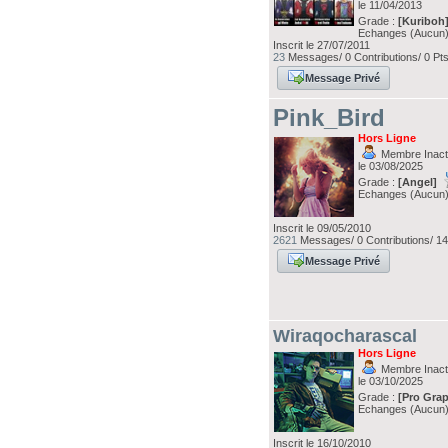
le 11/04/2013
Grade :
[Kuriboh
Echanges (Aucun
Inscrit le 27/07/2011
23
Messages/ 0 Contributions/ 0 Pt
Message Privé
Pink_Bird
Hors Ligne
Membre Inacti
le 03/08/2025
Grade :
[Angel]
Echanges (Aucun
Inscrit le 09/05/2010
2621
Messages/ 0 Contributions/ 14
Message Privé
Wiraqocharascal
Hors Ligne
Membre Inacti
le 03/10/2025
Grade :
[Pro Grap
Echanges (Aucun
Inscrit le 16/10/2010