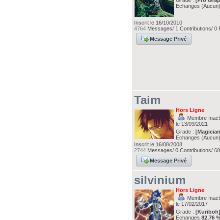
Grade :
[Pro Grap
Echanges (Aucun
Inscrit le 16/10/2010
4764
Messages/ 1 Contributions/ 0 
Message Privé
Taim
Hors Ligne
Membre Inacti
le 13/09/2021
Grade :
[Magician
Echanges (Aucun
Inscrit le 16/08/2008
2744
Messages/ 0 Contributions/ 68
Message Privé
silvinium
Hors Ligne
Membre Inacti
le 17/02/2017
Grade :
[Kuriboh
Echanges
82,76 %