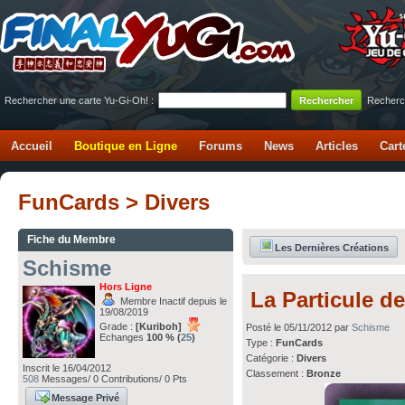
Rechercher une carte Yu-Gi-Oh! :
Recherc
Accueil
Boutique en Ligne
Forums
News
Articles
Cart
FunCards > Divers
Fiche du Membre
Les Dernières Créations
Schisme
Hors Ligne
La Particule d
Membre Inactif depuis le
19/08/2019
Grade :
[Kuriboh]
Posté le 05/11/2012 par
Schisme
Echanges
100 % (
25
)
Type :
FunCards
Catégorie :
Divers
Inscrit le 16/04/2012
Classement :
Bronze
508
Messages/ 0 Contributions/ 0 Pts
Message Privé