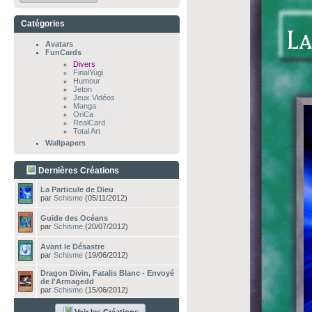
Catégories
Avatars
FunCards
Divers
FinalYugi
Humour
Jeton
Jeux Vidéos
Manga
OriCa
RealCard
Total Art
Wallpapers
Dernières Créations
La Particule de Dieu
par
Schisme
(05/11/2012)
Guide des Océans
par
Schisme
(20/07/2012)
Avant le Désastre
par
Schisme
(19/06/2012)
Dragon Divin, Fatalis Blanc - Envoyé
de l'Armagedd
par
Schisme
(15/06/2012)