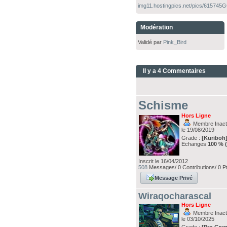
img11.hostingpics.net/pics/61574
Modération
Validé par
Pink_Bird
Il y a 4 Commentaires
Schisme
Hors Ligne
Membre Inacti
le 19/08/2019
Grade :
[Kuriboh
Echanges
100 % 
Inscrit le 16/04/2012
508
Messages/ 0 Contributions/ 0 P
Message Privé
Wiraqocharascal
Hors Ligne
Membre Inacti
le 03/10/2025