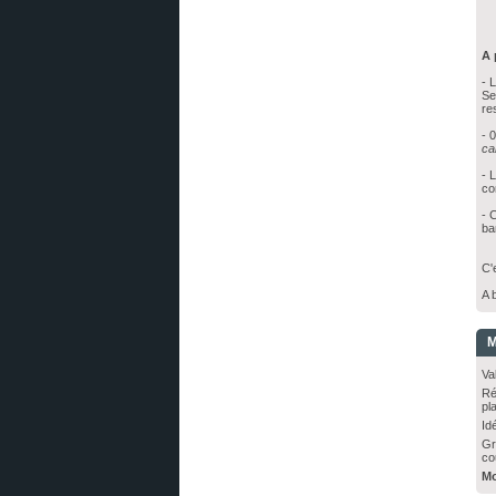
A 
- 
Se
res
- 
ca
- 
co
- 
ba
C'
A b
M
Va
Ré
pl
Idé
Gr
co
Mo