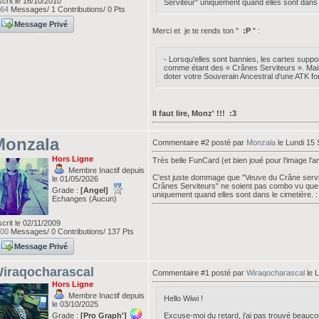
scrit le 16/10/2010
Serviteur" uniquement quand elles sont dans l
64
Messages/ 1 Contributions/ 0 Pts
Message Privé
Merci et je te rends ton "
:P
" :
- Lorsqu'elles sont bannies, les cartes sup
comme étant des « Crânes Serviteurs ». Mais
doter votre Souverain Ancestral d'une ATK fo
Il faut lire, Monz' !!! :3
Monzala
Commentaire #2 posté par
Monzala
le Lundi 15
Hors Ligne
Très belle FunCard (et bien joué pour l'image l'a
Membre Inactif depuis
C'est juste dommage que "Veuve du Crâne servi
le 01/05/2026
Crânes Serviteurs" ne soient pas combo vu que 
Grade :
[Angel]
uniquement quand elles sont dans le cimetière. :
Echanges (Aucun)
scrit le 02/11/2009
00
Messages/ 0 Contributions/ 137 Pts
Message Privé
iraqocharascal
Commentaire #1 posté par
Wiraqocharascal
le 
Hors Ligne
Membre Inactif depuis
Hello Wiwi !
le 03/10/2025
Grade :
[Pro Graph']
Excuse-moi du retard, j'ai pas trouvé beauco