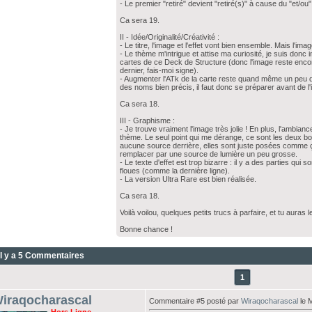
- Le premier "retiré" devient "retiré(s)" à cause du "et/ou"
Ca sera 19.
II - Idée/Originalité/Créativité :
- Le titre, l'image et l'effet vont bien ensemble. Mais l'i
- Le thème m'intrigue et attise ma curiosité, je suis don
cartes de ce Deck de Structure (donc l'image reste encore
dernier, fais-moi signe).
- Augmenter l'ATk de la carte reste quand même un peu d
des noms bien précis, il faut donc se préparer avant de l'
Ca sera 18.
III - Graphisme :
- Je trouve vraiment l'image très jolie ! En plus, l'ambia
thème. Le seul point qui me dérange, ce sont les deux boul
aucune source derrière, elles sont juste posées comme ça
remplacer par une source de lumière un peu grosse.
- Le texte d'effet est trop bizarre : il y a des parties qui 
floues (comme la dernière ligne).
- La version Ultra Rare est bien réalisée.
Ca sera 18.
Voilà voilou, quelques petits trucs à parfaire, et tu auras l
Bonne chance !
Il y a 5 Commentaires
1
iraqocharascal
Commentaire #5 posté par
Wiraqocharascal
le 