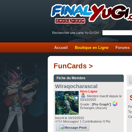
Rechercher une carte Yu-Gi-Oh! :
Accueil
Boutique en Ligne
Forums
FunCards >
Fiche du Membre
Wiraqocharascal
Hors Ligne
Membre Inactif depuis le
03/10/2025
Grade :
[Pro Graph']
Po
Echanges (Aucun)
Ty
Cl
Inscrit le 16/10/2010
4764
Messages/ 1 Contributions/ 0 Pts
Message Privé