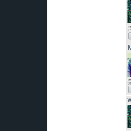
In
47
In
38
W