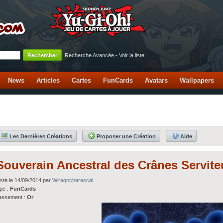
Recherche Avancée
-
Voir la liste
News
Articles
Cartes
FunCards
Avatars
Wallpapers
Les Dernières Créations
Proposer une Création
Aide
Souverain Ancestral des Crânes Servite
sté le 14/09/2014 par
Wiraqocharascal
pe :
FunCards
assement :
Or