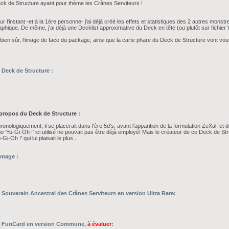
ck de Structure ayant pour thème les Crânes Serviteurs !
ur l'instant -et à la 1ère personne- j'ai déjà créé les effets et statistiques des 2 autres monstre
aphique. De même, j'ai déjà une Decklist approximative du Deck en tête (ou plutôt sur fichier
 bien sûr, l'image de face du package, ainsi que la carte phare du Deck de Structure vont vou
 Deck de Structure :
propos du Deck de Structure :
ronologiquement, il se placerait dans l'ère 5d's, avant l'apparition de la formulation ZeXal, et 
go 'Yu-Gi-Oh !' ici utilisé ne pouvait pas être déjà employé! Mais le créateur de ce Deck de St
-Gi-Oh !' qui lui plaisait le plus...
image :
 Souverain Ancestral des Crânes Serviteurs en version Ultra Rare:
 FunCard en version Commune,
à évaluer
: