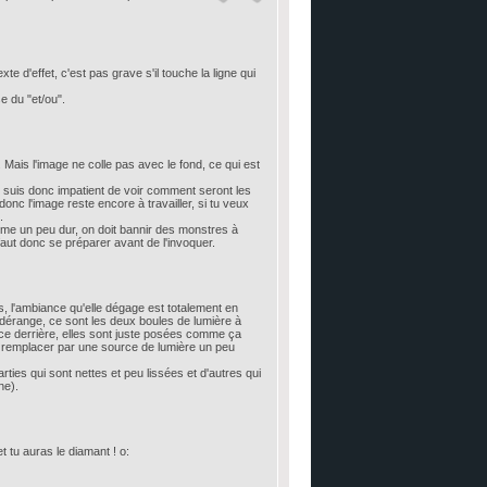
te d'effet, c'est pas grave s'il touche la ligne qui
se du "et/ou".
e. Mais l'image ne colle pas avec le fond, ce qui est
je suis donc impatient de voir comment seront les
nc l'image reste encore à travailler, si tu veux
.
me un peu dur, on doit bannir des monstres à
faut donc se préparer avant de l'invoquer.
us, l'ambiance qu'elle dégage est totalement en
dérange, ce sont les deux boules de lumière à
rce derrière, elles sont juste posées comme ça
es remplacer par une source de lumière un peu
parties qui sont nettes et peu lissées et d'autres qui
ne).
et tu auras le diamant ! o: