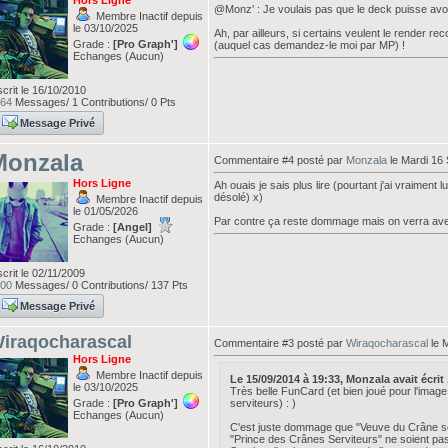
Hors Ligne
@Monz' : Je voulais pas que le deck puisse avo
Membre Inactif depuis
le 03/10/2025
Ah, par ailleurs, si certains veulent le render re
Grade :
[Pro Graph']
(auquel cas demandez-le moi par MP) !
Echanges (Aucun)
scrit le 16/10/2010
64
Messages/ 1 Contributions/ 0 Pts
Message Privé
Monzala
Commentaire #4 posté par
Monzala
le Mardi 16
Hors Ligne
Ah ouais je sais plus lire (pourtant j'ai vraimen
désolé) x)
Membre Inactif depuis
le 01/05/2026
Par contre ça reste dommage mais on verra ave
Grade :
[Angel]
Echanges (Aucun)
scrit le 02/11/2009
00
Messages/ 0 Contributions/ 137 Pts
Message Privé
iraqocharascal
Commentaire #3 posté par
Wiraqocharascal
le 
Hors Ligne
Membre Inactif depuis
Le 15/09/2014 à 19:33, Monzala avait écrit .
le 03/10/2025
Très belle FunCard (et bien joué pour l'image
Grade :
[Pro Graph']
serviteurs) : )
Echanges (Aucun)
C'est juste dommage que "Veuve du Crâne se
"Prince des Crânes Serviteurs" ne soient p