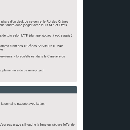
te phare d'un deck de ce genre, le Roi des Crânes
ous faudra donc jongler avec leurs ATK et Effets
a de tuto selon l'ATK (du type
ajoutez à votre main 1
 comme étant des « Crânes Serviteurs ». Mais
le !
rviteurs » lorsqu'elle est dans le Cimetière ou
pplémentaire de ce mini-projet !
 la semaine passée avec la fac...
'est pas grave s'il touche la ligne qui sépare l'effet de