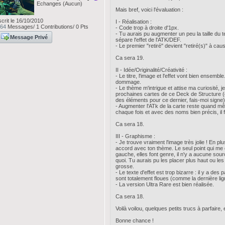
Echanges (Aucun)
Mais bref, voici l'évaluation :
scrit le 16/10/2010
I - Réalisation :
64
Messages/ 1 Contributions/ 0 Pts
- Code trop à droite d'1px.
- Tu aurais pu augmenter un peu la taille du tex
Message Privé
sépare l'effet de l'ATK/DEF.
- Le premier "retiré" devient "retiré(s)" à cau
Ca sera 19.
II - Idée/Originalité/Créativité :
- Le titre, l'image et l'effet vont bien ensembl
dommage.
- Le thème m'intrigue et attise ma curiosité, 
prochaines cartes de ce Deck de Structure (do
des éléments pour ce dernier, fais-moi signe)
- Augmenter l'ATk de la carte reste quand mê
chaque fois et avec des noms bien précis, il 
Ca sera 18.
III - Graphisme :
- Je trouve vraiment l'image très jolie ! En pl
accord avec ton thème. Le seul point qui me 
gauche, elles font genre, il n'y a aucune sou
quoi. Tu aurais pu les placer plus haut ou l
grosse.
- Le texte d'effet est trop bizarre : il y a des 
sont totalement floues (comme la dernière lig
- La version Ultra Rare est bien réalisée.
Ca sera 18.
Voilà voilou, quelques petits trucs à parfaire, 
Bonne chance !