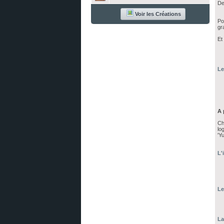
De
Voir les Créations
Po
gr
Et
Le
A 
Ch
lo
'Yu
L'
Le
La