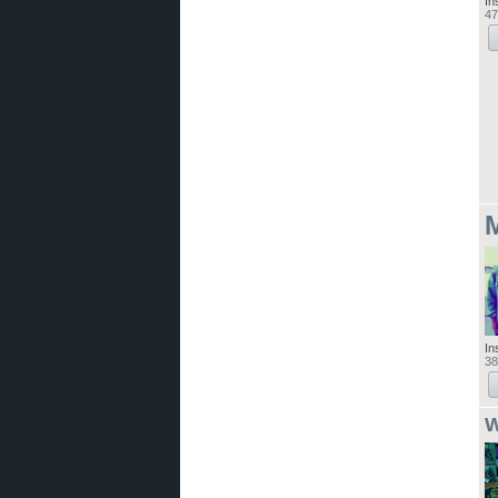
In
47
In
38
W