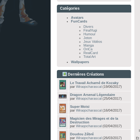
Catégories
Avatars
FunCards
Divers
FinalYugi
Humour
Jeton
Jeux Vidéos
Manga
OriCa
RealCard
Total Art
Wallpapers
Dernières Créations
Le Travail Acharné de Kozaky
par
Wiraqocharascal
(19/06/2017)
Dragon Arsenal Légendaire
par
Wiraqocharascal
(25/04/2017)
Super Moisi
par
Wiraqocharascal
(16/04/2017)
Magicien des Mirages et de la
Destruction
par
Wiraqocharascal
(02/04/2017)
Il
Doudou Zébré
par
Wiraqocharascal
(26/03/2017)
Et