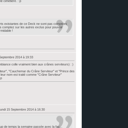
e cimetière. : p
ports existantes de ce Deck ne sont pas comptées
 comptez sur les autres exclus pour pouvoir
rmidable !
 Septembre 2014 à 19:33
mbiance colle vraiment bien aux crânes serviteurs) : )
teur", "Cauchemar du Crâne Serviteur" et "Prince des
leur nom est traité comme "Crâne Serviteur"
 p
Lundi 15 Septembre 2014 à 16:30
up de temps la semaine passée avec la fac...