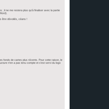
s ; il ne me restera plus qu'à finaliser avec la partie
 Word).
s être dévoilés, céans !
des fonds de cartes plus récents. Pour cette raison, le
ructure n'en a pas tenu compte et s'est servi du logo