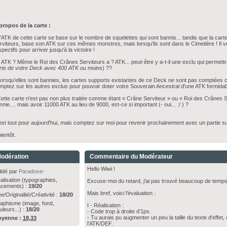
propos de la carte :
L'ATK de cette carte se base sur le nombre de squelettes qui sont bannis... tandis que la car
rviteurs, base son ATK sur ces mêmes monstres, mais lorsqu'ils sont dans le Cimetière ! Il v
pectifs pour arriver jusqu'à la victoire !
0 ATK ? Même le Roi des Crânes Serviteurs a ? ATK... peut-être y a-t-il une exclu qui permettr
rte de votre Deck avec 400 ATK ou moins
) ??
Lorsqu'elles sont bannies, les cartes supports existantes de ce Deck ne sont pas comptées
mptez sur les autres exclus pour pouvoir doter votre Souverain Ancestral d'une ATK formidab
Cette carte n'est pas non plus traitée comme étant « Crâne Serviteur » ou « Roi des Crânes Se
nnie.... mais avoir 11000 ATK au lieu de 9000, est-ce si important (- oui... :/ ) ?
est tout pour aujourd'hui, mais comptez sur moi pour revenir prochainement avec un partie su
ientôt.
odération
Commentaire du Modérateur
Hello Wiwi !
lidé par
Paradoxe-
alisation (typographies,
Excuse-moi du retard, j'ai pas trouvé beaucoup de temps
acements) :
19/20
Mais bref, voici l'évaluation :
e/Originalité/Créativité :
18/20
aphisme (image, fond,
I - Réalisation :
uleurs...) :
18/20
- Code trop à droite d'1px.
- Tu aurais pu augmenter un peu la taille du texte d'effet, c
yenne :
18,33
l'ATK/DEF.