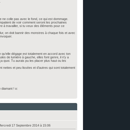
.
mage ne colle pas avec le fond, ce qui est dommage.
c impatient de voir comment seront les prochaines
 à travailler, si tu veux des éléments pour ce
ur, on doit bannir des monstres à chaque fois et avec
invoquer.
nce qu'elle dégage est totalement en accord avec ton
es de lumière à gauche, elles font genre, il n'y a
 quoi. Tu aurais pu les placer plus haut ou les
sont nettes et peu lissées et d'autres qui sont totalement
e diamant ! o:
Mercredi 17 Septembre 2014 à 15:06