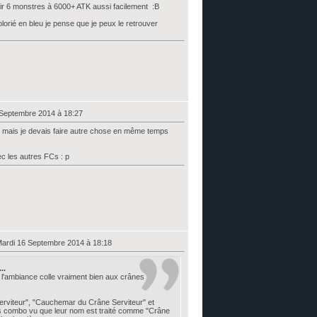
ir 6 monstres à 6000+ ATK aussi facilement :B
colorié en bleu je pense que je peux le retrouver
 Septembre 2014 à 18:27
t lu mais je devais faire autre chose en même temps
c les autres FCs : p
Mardi 16 Septembre 2014 à 18:18
..
 l'ambiance colle vraiment bien aux crânes
rviteur", "Cauchemar du Crâne Serviteur" et
as combo vu que leur nom est traité comme "Crâne