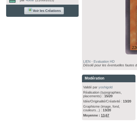
par
4bear
(21/08/2015)
Voir les Créations
LIEN - Evaluation HD
Désolé pour les éventuelles fautes da
Modération
Validé par
yoshigold
Réalisation (typographies,
placements) :
15/20
Idée/Originalité/Créativité :
13/20
Graphisme (image, fond,
couleurs...) :
13/20
Moyenne :
13,67