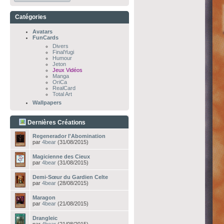
Catégories
Avatars
FunCards
Divers
FinalYugi
Humour
Jeton
Jeux Vidéos
Manga
OriCa
RealCard
Total Art
Wallpapers
Dernières Créations
Regenerador l'Abomination
par
4bear
(31/08/2015)
Magicienne des Cieux
par
4bear
(31/08/2015)
Demi-Sœur du Gardien Celte
par
4bear
(28/08/2015)
Maragon
par
4bear
(21/08/2015)
Drangleic