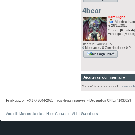
4bear
Hors Ligne
Membre Inacti
le 26/10/2015
Grade :
[Kuriboh
Echanges (Aucun
Inscrit le 04/08/2015
0
Messages/ 0 Contributions/ 0 Pts
Message Privé
Ajouter un commentaire
Vous n'êtes pas connecté !
connect
Finalyugi.com v3.1 © 2004-2026. Tous droits réservés. - Déclaration CNIL n°1036623
Accueil
|
Mentions légales
|
Nous Contacter
|
Aide
|
Statistiques