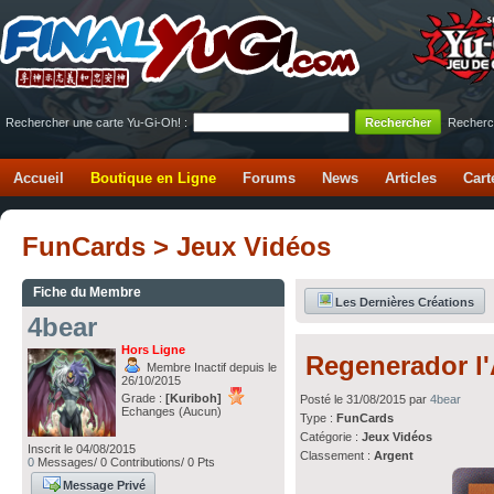
Rechercher une carte Yu-Gi-Oh! :
Recherc
Accueil
Boutique en Ligne
Forums
News
Articles
Cart
FunCards > Jeux Vidéos
Fiche du Membre
Les Dernières Créations
4bear
Hors Ligne
Regenerador l
Membre Inactif depuis le
26/10/2015
Grade :
[Kuriboh]
Posté le 31/08/2015 par
4bear
Echanges (Aucun)
Type :
FunCards
Catégorie :
Jeux Vidéos
Inscrit le 04/08/2015
Classement :
Argent
0
Messages/ 0 Contributions/ 0 Pts
Message Privé