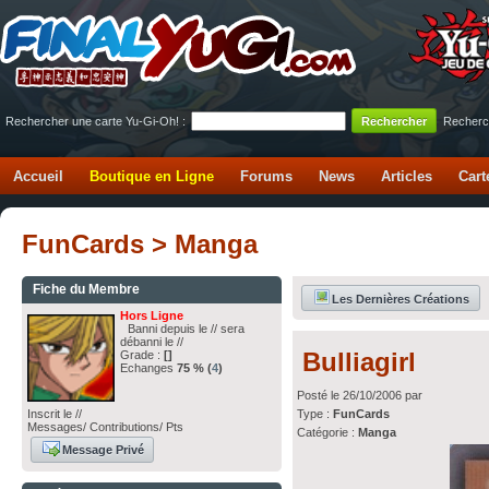
Rechercher une carte Yu-Gi-Oh! :
Recherc
Accueil
Boutique en Ligne
Forums
News
Articles
Cart
FunCards > Manga
Fiche du Membre
Les Dernières Créations
Hors Ligne
Banni depuis le // sera
débanni le //
Bulliagirl
Grade :
[]
Echanges
75 % (
4
)
Posté le 26/10/2006 par
Inscrit le //
Type :
FunCards
Messages/ Contributions/ Pts
Catégorie :
Manga
Message Privé