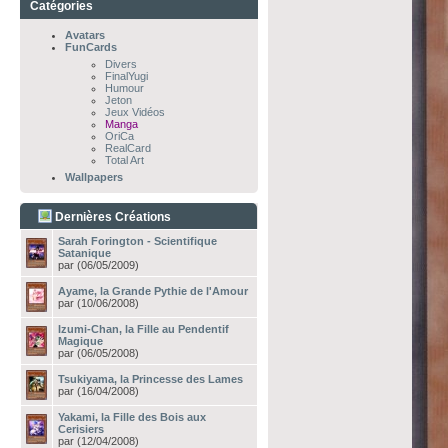
Catégories
Avatars
FunCards
Divers
FinalYugi
Humour
Jeton
Jeux Vidéos
Manga
OriCa
RealCard
Total Art
Wallpapers
Dernières Créations
Sarah Forington - Scientifique
Satanique
par
(06/05/2009)
Ayame, la Grande Pythie de l'Amour
par
(10/06/2008)
Izumi-Chan, la Fille au Pendentif
Magique
par
(06/05/2008)
Tsukiyama, la Princesse des Lames
par
(16/04/2008)
Yakami, la Fille des Bois aux
Cerisiers
par
(12/04/2008)