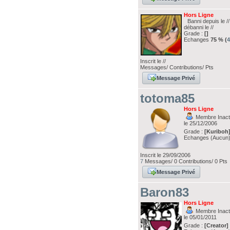
Hors Ligne
Banni depuis le /
débanni le //
Grade :
[]
Echanges
75 % (
Inscrit le //
Messages/ Contributions/ Pts
Message Privé
totoma85
Hors Ligne
Membre Inacti
le 25/12/2006
Grade :
[Kuriboh
Echanges (Aucun
Inscrit le 29/09/2006
7
Messages/ 0 Contributions/ 0 Pts
Message Privé
Baron83
Hors Ligne
Membre Inacti
le 05/01/2011
Grade :
[Creator]