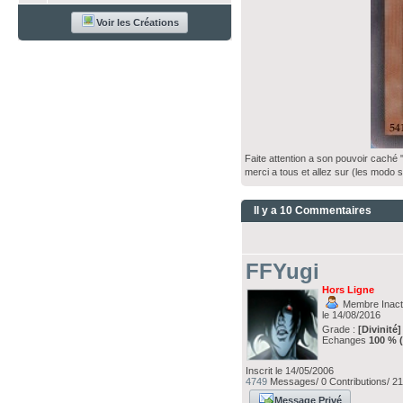
Voir les Créations
Faite attention a son pouvoir caché 
merci a tous et allez sur (les modo 
Il y a 10 Commentaires
FFYugi
Hors Ligne
Membre Inacti
le 14/08/2016
Grade :
[Divinité]
Echanges
100 % 
Inscrit le 14/05/2006
4749
Messages/ 0 Contributions/ 21
Message Privé