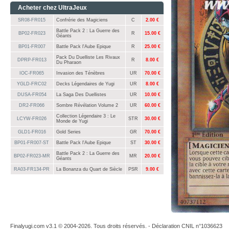
Acheter chez UltraJeux
SR08-FR015
Confrérie des Magiciens
C
2.00 €
Battle Pack 2 : La Guerre des
BP02-FR023
R
15.00 €
Géants
BP01-FR007
Battle Pack l'Aube Epique
R
25.00 €
Pack Du Duelliste Les Rivaux
DPRP-FR013
R
8.00 €
Du Pharaon
IOC-FR065
Invasion des Ténèbres
UR
70.00 €
YGLD-FRC02
Decks Légendaires de Yugi
UR
8.00 €
DUSA-FR054
La Saga Des Duellistes
UR
10.00 €
DR2-FR066
Sombre Révélation Volume 2
UR
60.00 €
Collection Légendaire 3 : Le
LCYW-FR026
STR
30.00 €
Monde de Yugi
GLD1-FR016
Gold Series
GR
70.00 €
BP01-FR007-ST
Battle Pack l'Aube Epique
ST
30.00 €
Battle Pack 2 : La Guerre des
BP02-FR023-MR
MR
20.00 €
Géants
RA03-FR134-PR
La Bonanza du Quart de Siècle
PSR
9.00 €
Finalyugi.com v3.1 © 2004-2026. Tous droits réservés. - Déclaration CNIL n°1036623