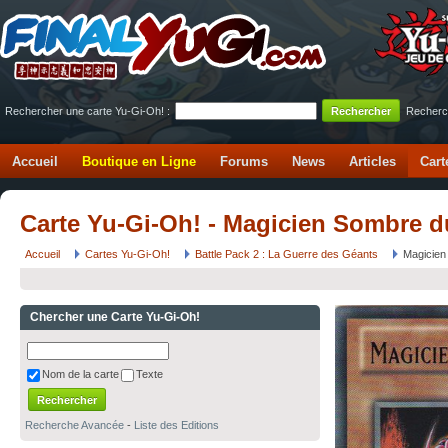
Rechercher une carte Yu-Gi-Oh! :
Recherc
Accueil
Boutique en Ligne
Forums
News
Articles
Cart
Carte Yu-Gi-Oh! - Magicien Sombre 
Accueil
Cartes Yu-Gi-Oh!
Battle Pack 2 : La Guerre des Géants
Magicien
Chercher une Carte Yu-Gi-Oh!
Nom de la carte
Texte
Recherche Avancée
-
Liste des Editions