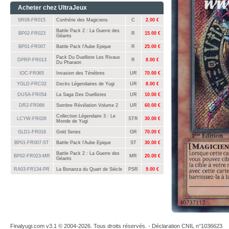
Acheter chez UltraJeux
SR08-FR015
Confrérie des Magiciens
C
2.00 €
Battle Pack 2 : La Guerre des
BP02-FR023
R
15.00 €
Géants
BP01-FR007
Battle Pack l'Aube Epique
R
25.00 €
Pack Du Duelliste Les Rivaux
DPRP-FR013
R
8.00 €
Du Pharaon
IOC-FR065
Invasion des Ténèbres
UR
70.00 €
YGLD-FRC02
Decks Légendaires de Yugi
UR
8.00 €
DUSA-FR054
La Saga Des Duellistes
UR
10.00 €
DR2-FR066
Sombre Révélation Volume 2
UR
60.00 €
Collection Légendaire 3 : Le
LCYW-FR026
STR
30.00 €
Monde de Yugi
GLD1-FR016
Gold Series
GR
70.00 €
BP01-FR007-ST
Battle Pack l'Aube Epique
ST
30.00 €
Battle Pack 2 : La Guerre des
BP02-FR023-MR
MR
20.00 €
Géants
RA03-FR134-PR
La Bonanza du Quart de Siècle
PSR
9.00 €
Finalyugi.com v3.1 © 2004-2026. Tous droits réservés. - Déclaration CNIL n°1036623