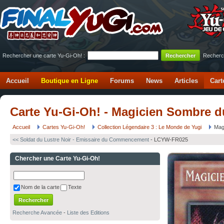
Rechercher une carte Yu-Gi-Oh! :
Recherc
Accueil
Boutique en Ligne
Forums
News
Articles
Cart
Carte Yu-Gi-Oh! - Magicien Sombre 
Accueil
Cartes Yu-Gi-Oh!
Collection Légendaire 3 : Le Monde de Yugi
Mag
<<
Soldat du Lustre Noir - Emissaire du Commencement
- LCYW-FR025
Chercher une Carte Yu-Gi-Oh!
Nom de la carte
Texte
Recherche Avancée
-
Liste des Editions