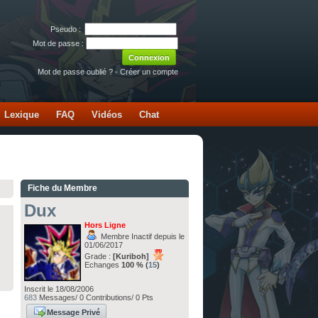
Pseudo :
Mot de passe :
Mot de passe oublié ?
-
Créer un compte
Lexique
FAQ
Vidéos
Chat
Fiche du Membre
Dux
Hors Ligne
Membre Inactif depuis le
01/06/2017
Grade :
[Kuriboh]
Echanges
100 % (
15
)
Inscrit le 18/08/2006
683
Messages/ 0 Contributions/ 0 Pts
Message Privé