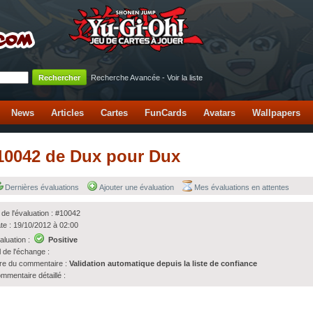
Recherche Avancée
-
Voir la liste
News
Articles
Cartes
FunCards
Avatars
Wallpapers
 #10042 de Dux pour Dux
Dernières évaluations
Ajouter une évaluation
Mes évaluations en attentes
 de l'évaluation : #10042
te : 19/10/2012 à 02:00
aluation :
Positive
l de l'échange :
tre du commentaire :
Validation automatique depuis la liste de confiance
mmentaire détaillé :