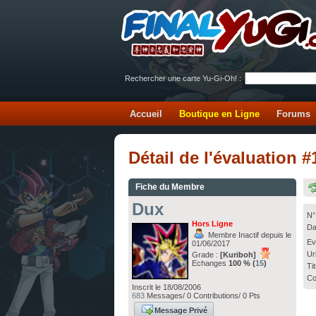
Rechercher une carte Yu-Gi-Oh! :
Accueil
Boutique en Ligne
Forums
Détail de l'évaluation
Fiche du Membre
Dux
N°
Hors Ligne
Da
Membre Inactif depuis le
Ev
01/06/2017
Ur
Grade :
[Kuriboh]
Echanges
100 % (
15
)
Ti
Co
Inscrit le 18/08/2006
683
Messages/ 0 Contributions/ 0 Pts
Message Privé