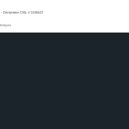
. - Déclaration CNIL n°1036623
tistiques