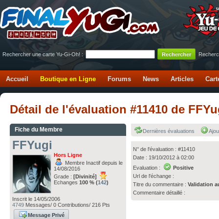
Rechercher une carte Yu-Gi-Oh! :
Recherc
Accueil
Boutique en Ligne
Forums
News
Articles
Cart
Détail de l'évaluation #11410 de FFY
Fiche du Membre
Dernières évaluations
Ajou
FFYugi
N° de l'évaluation : #11410
Hors Ligne
Date : 19/10/2012 à 02:00
Membre Inactif depuis le
Evaluation :
Positive
14/08/2016
Url de l'échange :
Grade :
[Divinité]
Echanges
100 % (
142
)
Titre du commentaire :
Validation a
Commentaire détaillé :
Inscrit le 14/05/2006
4749
Messages/ 0 Contributions/ 216 Pts
Message Privé