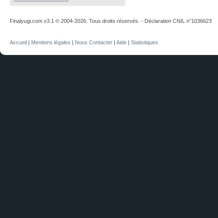
Finalyugi.com v3.1 © 2004-2026. Tous droits réservés. - Déclaration CNIL n°1036623
Accueil
|
Mentions légales
|
Nous Contacter
|
Aide
|
Statistiques