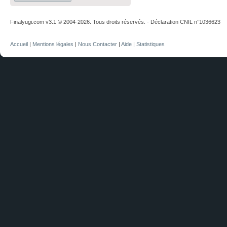
Finalyugi.com v3.1 © 2004-2026. Tous droits réservés. - Déclaration CNIL n°1036623
Accueil
|
Mentions légales
|
Nous Contacter
|
Aide
|
Statistiques