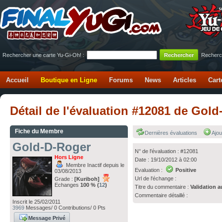
Rechercher une carte Yu-Gi-Oh! :
Recherc
Accueil
Boutique en Ligne
Forums
News
Articles
Cart
Détail de l'évaluation #12081 de Go
Fiche du Membre
Dernières évaluations
Ajou
Gold-D-Roger
N° de l'évaluation : #12081
Hors Ligne
Date : 19/10/2012 à 02:00
Membre Inactif depuis le
Evaluation :
Positive
03/08/2013
Url de l'échange :
Grade :
[Kuriboh]
Echanges
100 % (
12
)
Titre du commentaire :
Validation a
Commentaire détaillé :
Inscrit le 25/02/2011
3969
Messages/ 0 Contributions/ 0 Pts
Message Privé