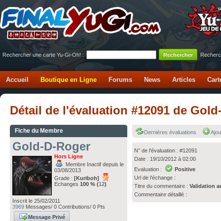
Rechercher une carte Yu-Gi-Oh! :
Recherc
Accueil
Boutique en Ligne
Forums
News
Articles
Cart
Détail de l'évaluation #12091 de Go
Fiche du Membre
Dernières évaluations
Ajou
Gold-D-Roger
N° de l'évaluation : #12091
Hors Ligne
Date : 19/10/2012 à 02:00
Membre Inactif depuis le
Evaluation :
Positive
03/08/2013
Url de l'échange :
Grade :
[Kuriboh]
Echanges
100 % (
12
)
Titre du commentaire :
Validation a
Commentaire détaillé :
Inscrit le 25/02/2011
3969
Messages/ 0 Contributions/ 0 Pts
Message Privé