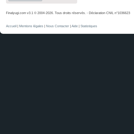
Finalyugi.com v3.1 © 2004-2026. Tous droits réservés. - Déclaration CNIL n°1036623
Accueil
|
Mentions légales
|
Nous Contacter
|
Aide
|
Statistiques