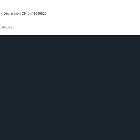
. - Déclaration CNIL n°1036623
tistiques