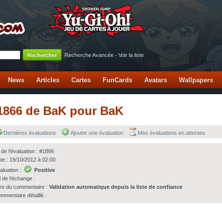
Recherche Avancée
-
Voir la liste
News
Articles
Cartes
FunCards
Avatars
Wallpapers
 #1866 de BaK pour BaK
Dernières évaluations
Ajouter une évaluation
Mes évaluations en attentes
 de l'évaluation : #1866
te : 19/10/2012 à 02:00
aluation :
Positive
l de l'échange :
tre du commentaire :
Validation automatique depuis la liste de confiance
mmentaire détaillé :