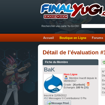
Rechercher une carte Yu-Gi-Oh! :
Accueil
Boutique en Ligne
Forums
Détail de l'évaluation
Fiche du Membre
BaK
N°
Hors Ligne
Da
Membre Inactif depuis le
Ev
08/09/2017
Ur
Grade :
[Kuriboh]
Echanges
100 % (
26
)
Ti
Co
Inscrit le 11/09/2012
452
Messages/ 0 Contributions/ 0 Pts
Message Privé