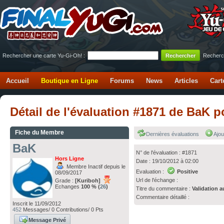
Rechercher une carte Yu-Gi-Oh! :
Recherc
Accueil
Boutique en Ligne
Forums
News
Articles
Cart
Détail de l'évaluation #1871 de BaK 
Fiche du Membre
Dernières évaluations
Ajou
BaK
N° de l'évaluation : #1871
Hors Ligne
Date : 19/10/2012 à 02:00
Membre Inactif depuis le
Evaluation :
Positive
08/09/2017
Url de l'échange :
Grade :
[Kuriboh]
Echanges
100 % (
26
)
Titre du commentaire :
Validation a
Commentaire détaillé :
Inscrit le 11/09/2012
452
Messages/ 0 Contributions/ 0 Pts
Message Privé