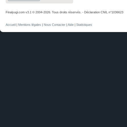
Finalyugi.com v3.1 © 2004-2026. Tous droits réservés. - Déclaration CNIL n°1036623
Accueil
|
Mentions légales
|
Nous Contacter
|
Aide
|
Statistiques