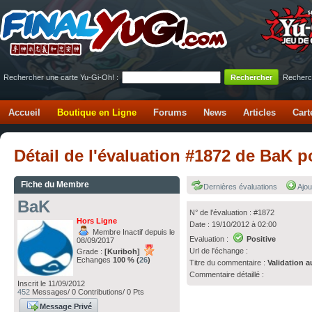
Rechercher une carte Yu-Gi-Oh! :
Recherc
Accueil
Boutique en Ligne
Forums
News
Articles
Cart
Détail de l'évaluation #1872 de BaK 
Fiche du Membre
Dernières évaluations
Ajou
BaK
N° de l'évaluation : #1872
Hors Ligne
Date : 19/10/2012 à 02:00
Membre Inactif depuis le
Evaluation :
Positive
08/09/2017
Url de l'échange :
Grade :
[Kuriboh]
Echanges
100 % (
26
)
Titre du commentaire :
Validation a
Commentaire détaillé :
Inscrit le 11/09/2012
452
Messages/ 0 Contributions/ 0 Pts
Message Privé