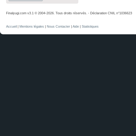
Finalyugi.com v3.1 © 2004-2026. Tous droits réservés. - Déclaration CNIL n°1036623
Accueil
|
Mentions légales
|
Nous Contacter
|
Aide
|
Statistiques