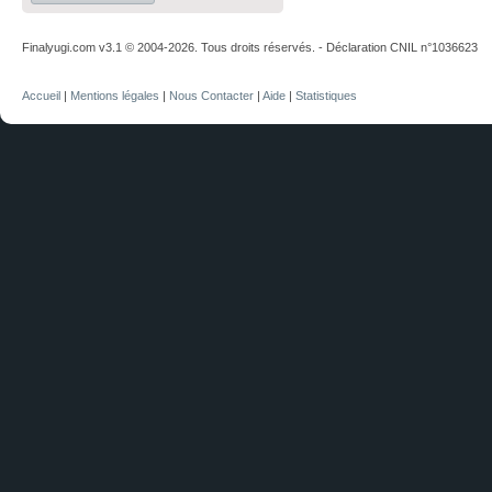
Finalyugi.com v3.1 © 2004-2026. Tous droits réservés. - Déclaration CNIL n°1036623
Accueil
|
Mentions légales
|
Nous Contacter
|
Aide
|
Statistiques