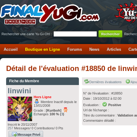
Rechercher une carte Yu-Gi-Oh! :
Recherc
Accueil
Boutique en Ligne
Forums
News
Articles
Cart
Détail de l'évaluation #18850 de linwi
Fiche du Membre
Dernières évaluations
Ajou
linwini
N° de l'évaluation : #18850
Hors Ligne
Date : 19/10/2012 à 02:00
Membre Inactif depuis le
Evaluation :
Positive
13/01/2008
Url de l'échange :
Grade :
[Kuriboh]
Echanges
100 % (
3
)
Titre du commentaire :
Validation a
Commentaire détaillé :
Inscrit le 20/11/2007
257
Messages/ 0 Contributions/ 0 Pts
Message Privé