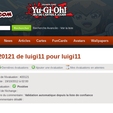
Recherche Avancée
-
Voir la liste
News
Articles
Cartes
FunCards
Avatars
Wallpapers
20121 de luigi11 pour luigi11
Dernières évaluations
Ajouter une évaluation
Mes évaluations en attentes
 de l'évaluation : #20121
te : 19/10/2012 à 02:00
aluation :
Positive
l de l'échange :
tre du commentaire :
Validation automatique depuis la liste de confiance
mmentaire détaillé :