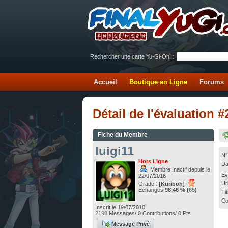
Rechercher une carte Yu-Gi-Oh! :
Accueil
Boutique en Ligne
Forums
Détail de l'évaluation #
Fiche du Membre
luigi11
N°
Hors Ligne
Da
Membre Inactif depuis le
Ev
22/07/2016
Ur
Grade :
[Kuriboh]
Echanges
98,46 % (
65
)
Ti
Co
Inscrit le 19/07/2010
2198
Messages/ 0 Contributions/ 0 Pts
Message Privé