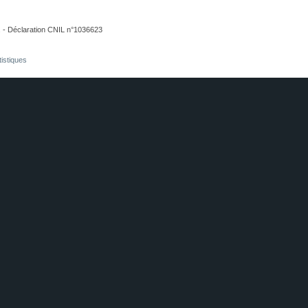
. - Déclaration CNIL n°1036623
tistiques