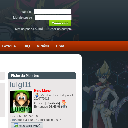
Pseudo :
Mot de passe :
Mot de passe oublié ?
-
Créer un compte
Lexique
FAQ
Vidéos
Chat
Fiche du Membre
luigi11
Hors Ligne
Membre Inactif depuis le
22/07/2016
Grade :
[Kuriboh]
Echanges
98,46 % (
65
)
Inscrit le 19/07/2010
2198
Messages/ 0 Contributions/ 0 Pts
Message Privé