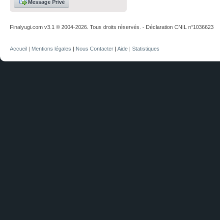
Message Privé
Finalyugi.com v3.1 © 2004-2026. Tous droits réservés. - Déclaration CNIL n°1036623
Accueil
|
Mentions légales
|
Nous Contacter
|
Aide
|
Statistiques