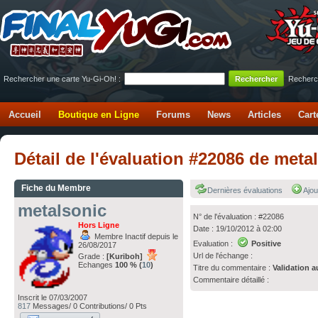
Rechercher une carte Yu-Gi-Oh! :
Recherc
Accueil
Boutique en Ligne
Forums
News
Articles
Cart
Détail de l'évaluation #22086 de met
Fiche du Membre
Dernières évaluations
Ajou
metalsonic
N° de l'évaluation : #22086
Hors Ligne
Date : 19/10/2012 à 02:00
Membre Inactif depuis le
Evaluation :
Positive
26/08/2017
Url de l'échange :
Grade :
[Kuriboh]
Echanges
100 % (
10
)
Titre du commentaire :
Validation a
Commentaire détaillé :
Inscrit le 07/03/2007
817
Messages/ 0 Contributions/ 0 Pts