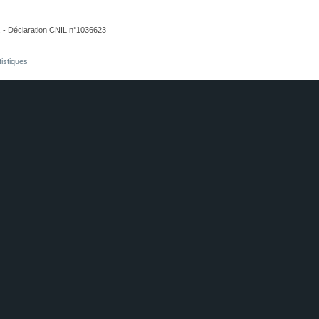
. - Déclaration CNIL n°1036623
tistiques