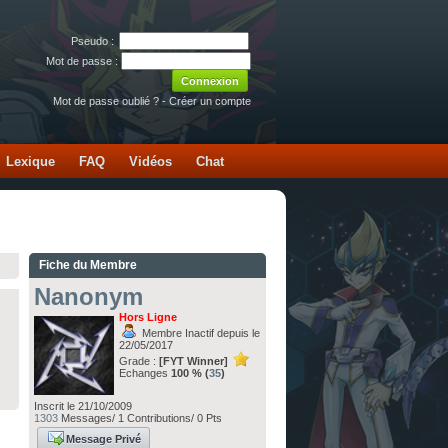
Pseudo :
Mot de passe :
Mot de passe oublié ?
-
Créer un compte
Lexique
FAQ
Vidéos
Chat
Fiche du Membre
Nanonym
Hors Ligne
Membre Inactif depuis le
22/05/2017
Grade :
[FYT Winner]
Echanges
100 % (
35
)
Inscrit le 21/10/2009
1303
Messages/ 1 Contributions/ 0 Pts
Message Privé