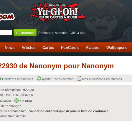
Recherche Avancée
-
Voir la liste
News
Articles
Cartes
FunCards
Avatars
Wallpapers
n #22930 de Nanonym pour Nanonym
Dernières évaluations
Ajouter une évaluation
Mes évaluations en attentes
 de l'évaluation : #22930
te : 19/10/2012 à 02:00
aluation :
Positive
l de l'échange :
tre du commentaire :
Validation automatique depuis la liste de confiance
mmentaire détaillé :