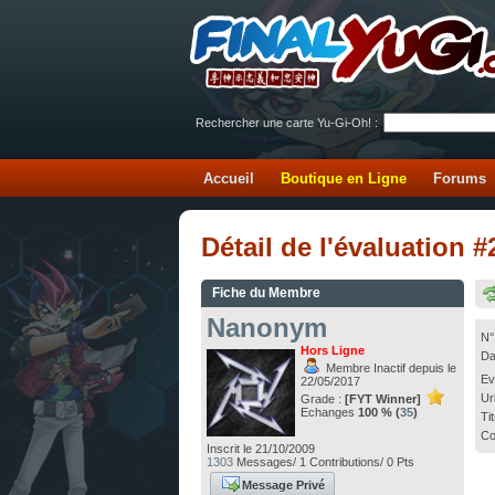
Rechercher une carte Yu-Gi-Oh! :
Accueil
Boutique en Ligne
Forums
Détail de l'évaluatio
Fiche du Membre
Nanonym
N°
Hors Ligne
Da
Membre Inactif depuis le
Ev
22/05/2017
Ur
Grade :
[FYT Winner]
Echanges
100 % (
35
)
Ti
Co
Inscrit le 21/10/2009
1303
Messages/ 1 Contributions/ 0 Pts
Message Privé