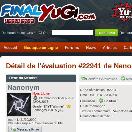
Rechercher une carte Yu-Gi-Oh! :
Recherc
Accueil
Boutique en Ligne
Forums
News
Articles
Cart
Détail de l'évaluation #22941 de N
Fiche du Membre
Dernières évaluations
Ajou
Nanonym
N° de l'évaluation : #22941
Hors Ligne
Date : 19/10/2012 à 02:00
Membre Inactif depuis le
Evaluation :
Positive
22/05/2017
Url de l'échange :
Grade :
[FYT Winner]
Echanges
100 % (
35
)
Titre du commentaire :
Validation a
Commentaire détaillé :
Inscrit le 21/10/2009
1303
Messages/ 1 Contributions/ 0 Pts
Message Privé