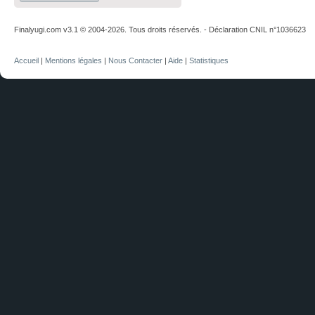
Finalyugi.com v3.1 © 2004-2026. Tous droits réservés. - Déclaration CNIL n°1036623
Accueil
|
Mentions légales
|
Nous Contacter
|
Aide
|
Statistiques