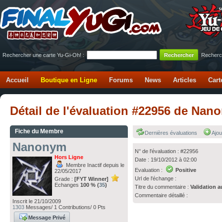
Rechercher une carte Yu-Gi-Oh! :
Recherc
Accueil
Boutique en Ligne
Forums
News
Articles
Cart
Détail de l'évaluation #22956 de N
Fiche du Membre
Dernières évaluations
Ajou
Nanonym
N° de l'évaluation : #22956
Hors Ligne
Date : 19/10/2012 à 02:00
Membre Inactif depuis le
Evaluation :
Positive
22/05/2017
Url de l'échange :
Grade :
[FYT Winner]
Echanges
100 % (
35
)
Titre du commentaire :
Validation a
Commentaire détaillé :
Inscrit le 21/10/2009
1303
Messages/ 1 Contributions/ 0 Pts
Message Privé